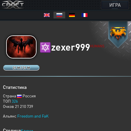
ИГРА
🔯
zexer999
HUMANS
21 M / 21 M
Статистика
Страна
Россия
ТОП
326
Очков 21 210 739
Альянс
Freedom and FaK
Столица
Ключи