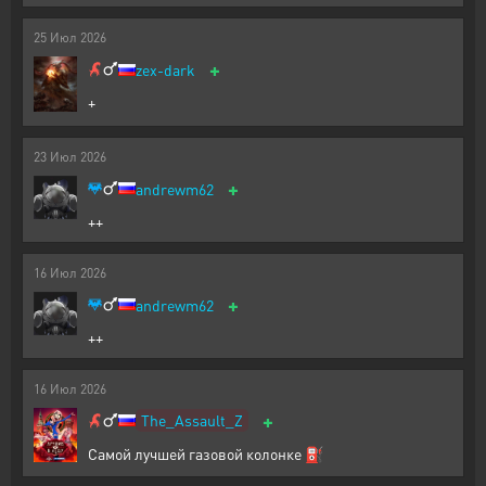
25
Июл
2026
+
zex-dark
+
23
Июл
2026
+
andrewm62
++
16
Июл
2026
+
andrewm62
++
16
Июл
2026
+
The_Assault_Z
Самой лучшей газовой колонке ⛽