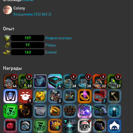
Colony
Координаты [232:843:2]
Опыт
157
Инфраструктура
77
Рейды
163
Боевой
Награды
46
23
4
38
38
32
27
9
3
2