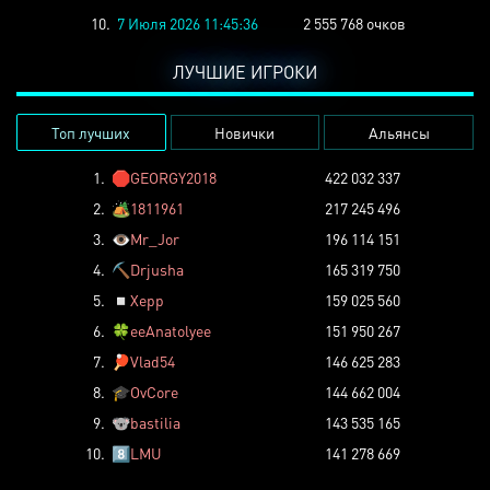
10.
7 Июля 2026 11:45:36
2 555 768 очков
ЛУЧШИЕ ИГРОКИ
Топ лучших
Новички
Альянсы
1.
🛑
GEORGY2018
422 032 337
2.
🏕️
1811961
217 245 496
3.
👁️
Mr_Jor
196 114 151
4.
⛏️
Drjusha
165 319 750
5.
◽
Xepp
159 025 560
6.
🍀
eeAnatolyee
151 950 267
7.
🏓
Vlad54
146 625 283
8.
🎓
OvCore
144 662 004
9.
🐨
bastilia
143 535 165
10.
8️⃣
LMU
141 278 669