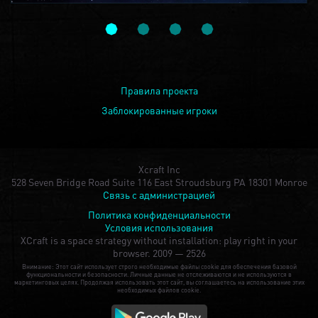
Правила проекта
Заблокированные игроки
Xcraft Inc
528 Seven Bridge Road Suite 116 East Stroudsburg PA 18301 Monroe
Связь с администрацией
Политика конфиденциальности
Условия использования
XCraft is a space strategy without installation: play right in your
browser.
2009 — 2526
Внимание: Этот сайт использует строго необходимые файлы cookie для обеспечения базовой
функциональности и безопасности. Личные данные не отслеживаются и не используются в
маркетинговых целях. Продолжая использовать этот сайт, вы соглашаетесь на использование этих
необходимых файлов cookie.