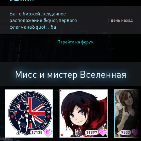
Баг с биржей ,неудачное
расположение &quot;первого
1 день назад
флагмана&quot; , ба
Перейти на форум
Мисс и мистер Вселенная
17138
11897
9303