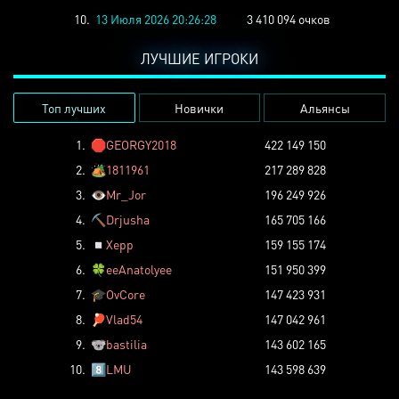
10.
13 Июля 2026 20:26:28
3 410 094 очков
ЛУЧШИЕ ИГРОКИ
Топ лучших
Новички
Альянсы
1.
🛑
GEORGY2018
422 149 150
2.
🏕️
1811961
217 289 828
3.
👁️
Mr_Jor
196 249 926
4.
⛏️
Drjusha
165 705 166
5.
◽
Xepp
159 155 174
6.
🍀
eeAnatolyee
151 950 399
7.
🎓
OvCore
147 423 931
8.
🏓
Vlad54
147 042 961
9.
🐨
bastilia
143 602 165
10.
8️⃣
LMU
143 598 639