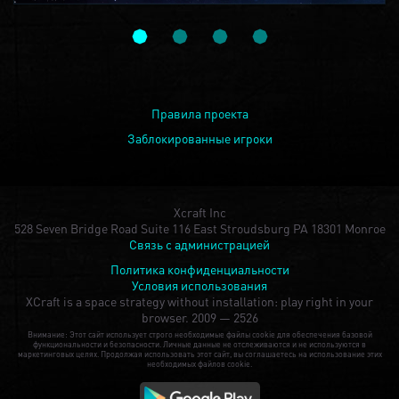
Правила проекта
Заблокированные игроки
Xcraft Inc
528 Seven Bridge Road Suite 116 East Stroudsburg PA 18301 Monroe
Связь с администрацией
Политика конфиденциальности
Условия использования
XCraft is a space strategy without installation: play right in your
browser.
2009 — 2526
Внимание: Этот сайт использует строго необходимые файлы cookie для обеспечения базовой
функциональности и безопасности. Личные данные не отслеживаются и не используются в
маркетинговых целях. Продолжая использовать этот сайт, вы соглашаетесь на использование этих
необходимых файлов cookie.