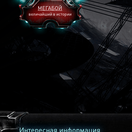
МЕГАБОЙ
величайший в истории
2893
2269
2240
Интересная информация