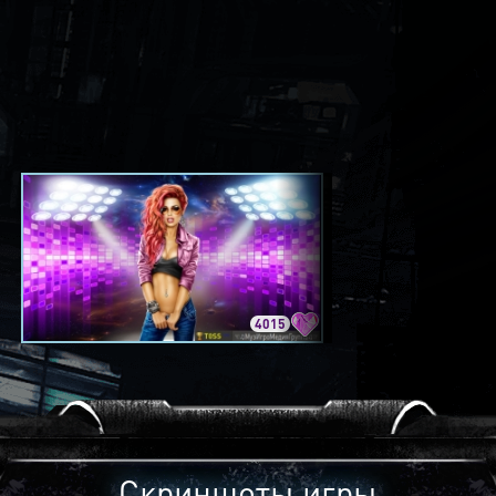
4015
3420
Скриншоты игры