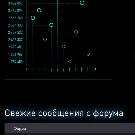
3 852 059
3 410 094
2 555 768
2 524 335
2 457 532
2 405 337
2 273 481
1 936 969
1
1 784 450
Свежие сообщения с форума
Форум