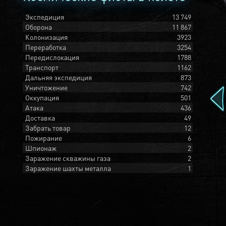
Экспедиция
13 749
Оборона
11 867
Колонизация
3923
Переработка
3254
Передислокация
1788
Транспорт
1162
Дальняя экспедиция
873
Уничтожение
742
Оккупация
501
Атака
436
Доставка
49
Забрать товар
12
Пожирание
6
Шпионаж
2
Заражение скважины газа
2
Заражение шахты металла
1