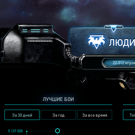
22 312 игро
ЛУЧШИЕ БОИ
За 30 дней
За год
За все время
То
5 137 020