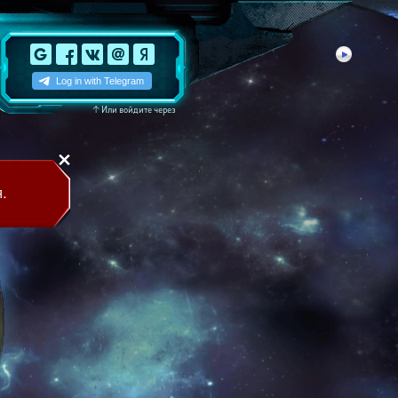
↑
Или войдите через
.