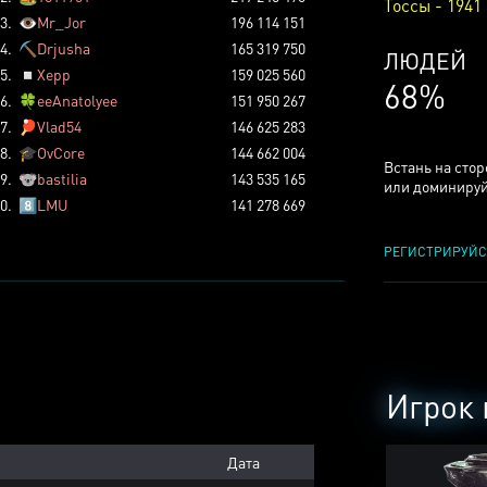
Тоссы - 1941
3.
👁️
Mr_Jor
196 114 151
4.
⛏️
Drjusha
165 319 750
КСЕРДЖ
5.
◽
Xepp
159 025 560
25%
6.
🍀
eeAnatolyee
151 950 267
7.
🏓
Vlad54
146 625 283
8.
🎓
OvCore
144 662 004
Встань на сто
9.
🐨
bastilia
143 535 165
или доминируй
0.
8️⃣
LMU
141 278 669
РЕГИСТРИРУЙС
Игрок 
Дата