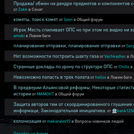
Продажа/ обмен на дендре предметов и компонентов 
от
Zakk
в
Сенат
кометы, поиск комет
от
Seen
в
Общий форум
Игрок Месть спиливает ОПС но при этом не видно ни е
amobi
в
Ловим баги
планирование отправки, планирование отправки
от
Ser
Нет возможности построить шахту газа
от
Vachkazhec
в
Л
Странные доклады по урону по структуре ОПС
от
ChiGo
в
Невозможно попасть в трек полета
от
hellox
в
Ловим баги
В предверии Альянсовой реформы, Некоторые статист
истории
от
MAMOHT
в
Общий форум
Защита авторов тем от скоординированного глушения 
информаци, Законодательная инициатива.
от
🏦
bank123
колонизация
от
makaralex92
в
Вопросы новичков людей
Перейти на форум