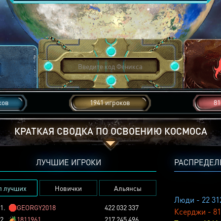
ков
1941 игроков
81
КРАТКАЯ СВОДКА ПО ОСВОЕНИЮ КОСМОСА
ЛУЧШИЕ ИГРОКИ
РАСПРЕДЕЛ
п лучших
Новички
Альянсы
Люди - 22 31
1.
🛑
GEORGY2018
422 032 337
Ксерджи - 81
2.
🏕️
1811961
217 245 496