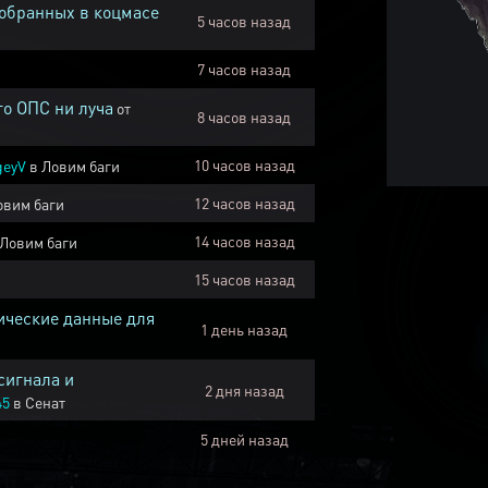
собранных в коцмасе
5 часов назад
7 часов назад
го ОПС ни луча
от
8 часов назад
10 часов назад
geyV
в
Ловим баги
12 часов назад
овим баги
14 часов назад
Ловим баги
15 часов назад
ические данные для
1 день назад
сигнала и
2 дня назад
45
в
Сенат
5 дней назад