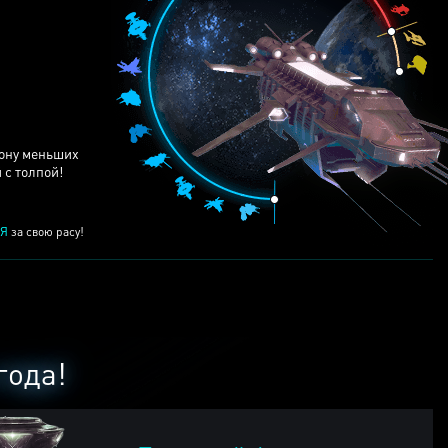
ЕЙ
рону меньших
 с толпой!
Я
за свою расу!
года!