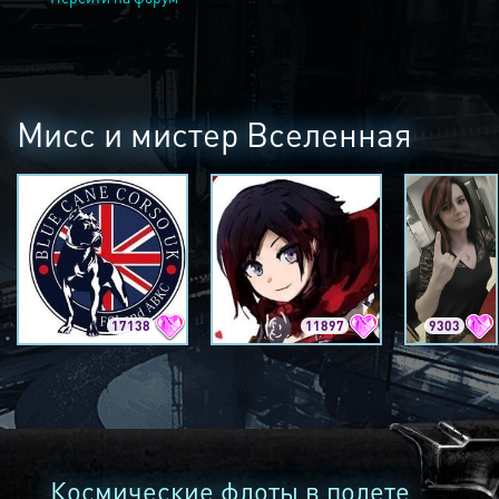
Мисс и мистер Вселенная
17138
11897
9303
Космические флоты в полете