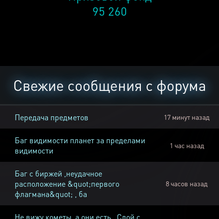
95 260
Свежие сообщения с форума
Передача предметов
17 минут назад
Баг видимости планет за пределами
1 час назад
видимости
Баг с биржей ,неудачное
расположение &quot;первого
8 часов назад
флагмана&quot; , ба
Не вижу кометы, а они есть , Слой с