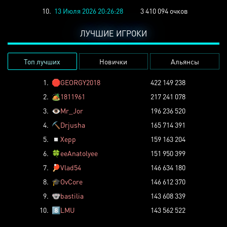
10.
13 Июля 2026 20:26:28
3 410 094 очков
ЛУЧШИЕ ИГРОКИ
Топ лучших
Новички
Альянсы
1.
🛑
GEORGY2018
422 149 238
2.
🏕️
1811961
217 241 078
3.
👁️
Mr_Jor
196 236 520
4.
⛏️
Drjusha
165 714 391
5.
◽
Xepp
159 163 204
6.
🍀
eeAnatolyee
151 950 399
7.
🏓
Vlad54
146 634 180
8.
🎓
OvCore
146 612 370
9.
🐨
bastilia
143 608 339
10.
8️⃣
LMU
143 562 522