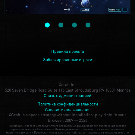
Правила проекта
Заблокированные игроки
Xcraft Inc
528 Seven Bridge Road Suite 116 East Stroudsburg PA 18301 Monroe
Связь с администрацией
Политика конфиденциальности
Условия использования
XCraft is a space strategy without installation: play right in your
browser.
2009 — 2526
Внимание: Этот сайт использует строго необходимые файлы cookie для обеспечения базовой
функциональности и безопасности. Личные данные не отслеживаются и не используются в
маркетинговых целях. Продолжая использовать этот сайт, вы соглашаетесь на использование этих