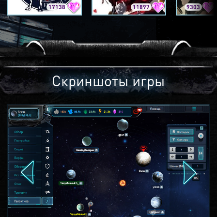
17138
11897
9303
Скриншоты игры