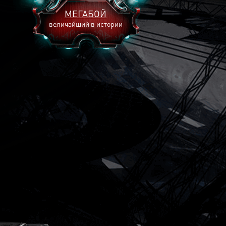
МЕГАБОЙ
величайший в истории
2893
2269
2240