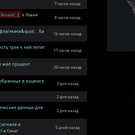
7 часов назад
Assault_Z
в
Ловим
8 часов назад
флагмана&quot; , ба
16 часов назад
есть трек к ней летит
17 часов назад
м мал процент
20 часов назад
собранных в коцмасе
2 дня назад
2 дня назад
ические данные для
3 дня назад
сигнала и
5 дней назад
45
в
Сенат