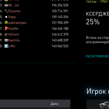
Тоссы - 1941
3.
👁️
Mr_Jor
196 236 520
4.
⛏️
Drjusha
165 714 391
КСЕРДЖ
5.
◽
Xepp
159 163 204
25%
6.
🍀
eeAnatolyee
151 950 399
7.
🏓
Vlad54
146 634 180
8.
🎓
OvCore
146 612 370
Встань на сто
9.
🐨
bastilia
143 608 339
или доминируй
0.
8️⃣
LMU
143 562 522
РЕГИСТРИРУЙС
Игрок 
Дата