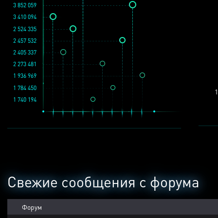
3 852 059
3 410 094
2 524 335
2 457 532
2 405 337
2 273 481
1 936 969
1 784 450
1
1 740 194
Свежие сообщения с форума
Форум