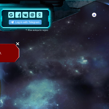
↑
Или войдите через
.