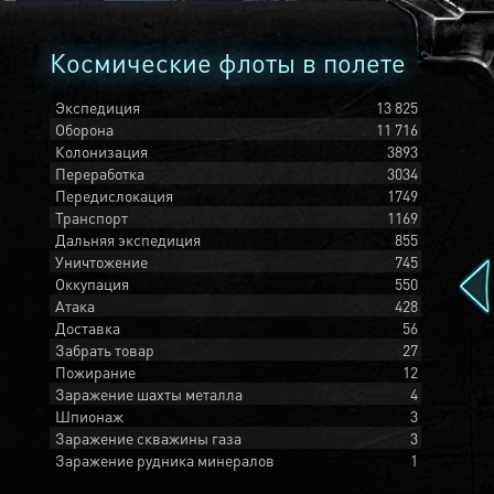
Космические флоты в полете
Экспедиция
13 825
Оборона
11 716
Колонизация
3893
Переработка
3034
Передислокация
1749
Транспорт
1169
Дальняя экспедиция
855
Уничтожение
745
Оккупация
550
Атака
428
Доставка
56
Забрать товар
27
Пожирание
12
Заражение шахты металла
4
Шпионаж
3
Заражение скважины газа
3
Заражение рудника минералов
1