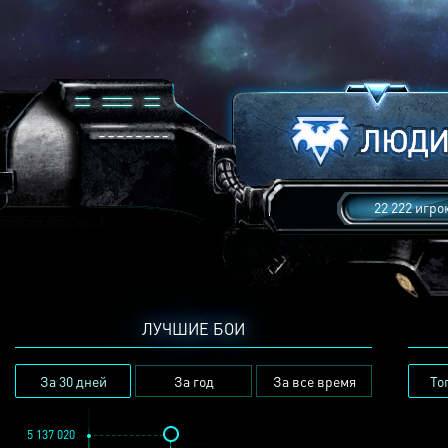
22 222 игро
ЛУЧШИЕ БОИ
За 30 дней
За год
За все время
То
5 137 020