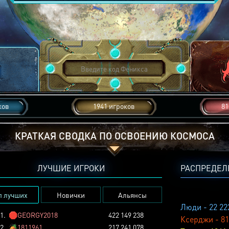
ков
1941 игроков
81
КРАТКАЯ СВОДКА ПО ОСВОЕНИЮ КОСМОСА
ЛУЧШИЕ ИГРОКИ
РАСПРЕДЕЛ
п лучших
Новички
Альянсы
Люди - 22 22
1.
🛑
GEORGY2018
422 149 238
Ксерджи - 81
2.
🏕️
1811961
217 241 078