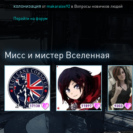
колонизация
от
makaralex92
в
Вопросы новичков людей
Перейти на форум
Мисс и мистер Вселенная
17138
11897
9303