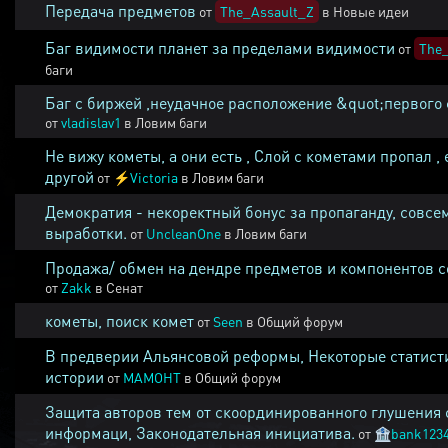
Передача предметов
от
The_Assault_Z
в
Новые идеи
Баг видимости планет за пределами видимости
от
The_
баги
Баг с биржей ,неудачное расположение &quot;первого 
от
vladislav1
в
Ловим баги
Не вижу кометы, а они есть , Слой с кометами пропал , 
другой
от
⚡
Victoria
в
Ловим баги
Демократия - некоректный бонус за пропаганду, совсе
выработки.
от
UncleanOne
в
Ловим баги
Продажа/ обмен на дендре предметов и компонентов 
от
Zakk
в
Сенат
кометы, поиск комет
от
Seen
в
Общий форум
В предверии Альянсовой реформы, Некоторые статист
истории
от
MAMOHT
в
Общий форум
Защита авторов тем от скоординированного глушения 
информаци, Законодательная инициатива.
от
🏦
bank123