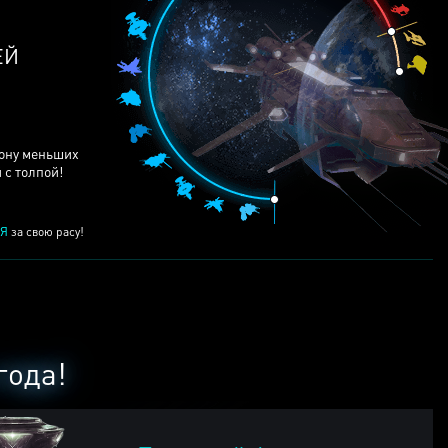
ЕЙ
рону меньших
 с толпой!
Я
за свою расу!
года!