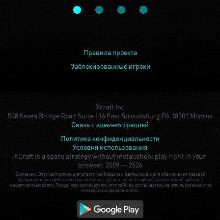
Правила проекта
Заблокированные игроки
Xcraft Inc
528 Seven Bridge Road Suite 116 East Stroudsburg PA 18301 Monroe
Связь с администрацией
Политика конфиденциальности
Условия использования
XCraft is a space strategy without installation: play right in your
browser.
2009 — 2526
Внимание: Этот сайт использует строго необходимые файлы cookie для обеспечения базовой
функциональности и безопасности. Личные данные не отслеживаются и не используются в
маркетинговых целях. Продолжая использовать этот сайт, вы соглашаетесь на использование этих
необходимых файлов cookie.