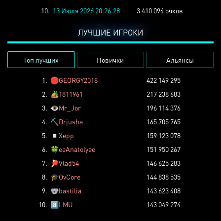
10.
13 Июля 2026 20:26:28
3 410 094 очков
ЛУЧШИЕ ИГРОКИ
Топ лучших
Новички
Альянсы
1.
🛑
GEORGY2018
422 149 295
2.
🏕️
1811961
217 238 683
3.
👁️
Mr_Jor
196 114 376
4.
⛏️
Drjusha
165 705 765
5.
◽
Xepp
159 123 078
6.
🍀
eeAnatolyee
151 950 267
7.
🏓
Vlad54
146 625 283
8.
🎓
OvCore
144 838 535
9.
🐨
bastilia
143 623 408
10.
8️⃣
LMU
143 049 274