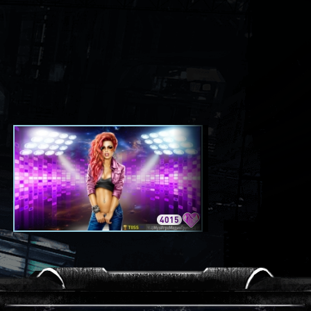
4015
3420