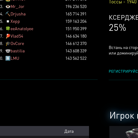
Тоссы - 1940
3.
👁️
Mr_Jor
196 236 520
4.
⛏️
Drjusha
165 714 391
КСЕРДЖ
5.
◽
Xepp
159 163 204
25%
6.
🍀
eeAnatolyee
151 950 399
7.
🏓
Vlad54
146 634 180
8.
🎓
OvCore
146 612 370
Встань на сто
9.
🐨
bastilia
143 608 339
или доминируй
0.
8️⃣
LMU
143 562 522
РЕГИСТРИРУЙС
Игрок 
Дата