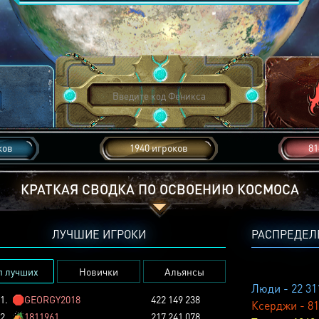
ков
1940 игроков
81
КРАТКАЯ СВОДКА ПО ОСВОЕНИЮ КОСМОСА
ЛУЧШИЕ ИГРОКИ
РАСПРЕДЕЛ
п лучших
Новички
Альянсы
Люди - 22 31
1.
🛑
GEORGY2018
422 149 238
Ксерджи - 81
2.
🏕️
1811961
217 241 078