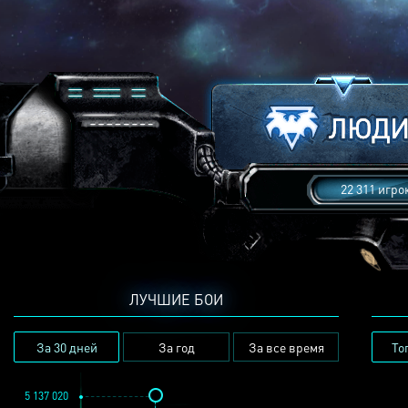
22 311 игро
ЛУЧШИЕ БОИ
За 30 дней
За год
За все время
То
5 137 020