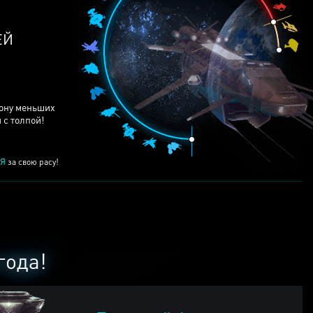
ЕЙ
рону меньших
 с толпой!
Я
за свою расу!
года!