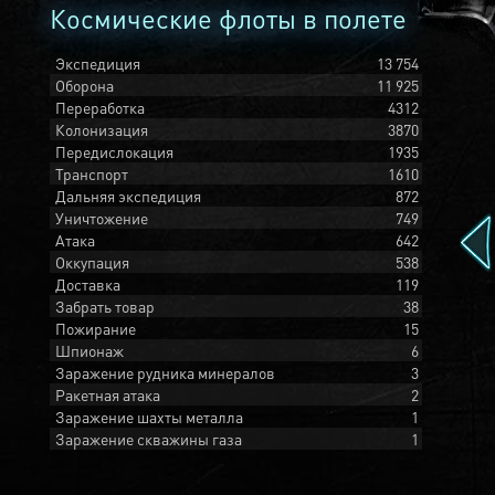
Космические флоты в полете
Экспедиция
13 754
Оборона
11 925
Переработка
4312
Колонизация
3870
Передислокация
1935
Транспорт
1610
Дальняя экспедиция
872
Уничтожение
749
Атака
642
Оккупация
538
Доставка
119
Забрать товар
38
Пожирание
15
Шпионаж
6
Заражение рудника минералов
3
Ракетная атака
2
Заражение шахты металла
1
Заражение скважины газа
1