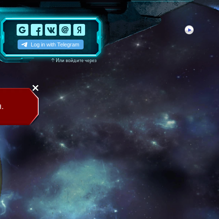
↑
Или войдите через
.