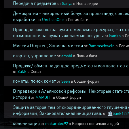
Передача предметов
от
Sanya
в
Новые идеи
Демократия - некоректный бонус за пропаганду, совсе
выработки.
от
UncleanOne
в
Ловим баги
Пропадает иконка загрузить желаемые ресурсы, На ста
возможности загружать желаемые ресурсы
от
Ivanko
в
Ло
Миссия Отортен, Зависла миссия
от
Rammschwein
в
Ловим
отортен, управление
от
amobi
в
Ловим баги
Продажа/ обмен на дендре предметов и компонентов 
от
Zakk
в
Сенат
кометы, поиск комет
от
Seen
в
Общий форум
В предверии Альянсовой реформы, Некоторые статист
истории
от
MAMOHT
в
Общий форум
Защита авторов тем от скоординированного глушения 
информаци, Законодательная инициатива.
от
🏦
bank123
колонизация
от
makaralex92
в
Вопросы новичков людей