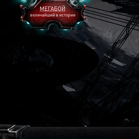
МЕГАБОЙ
величайший в истории
2893
2269
2240