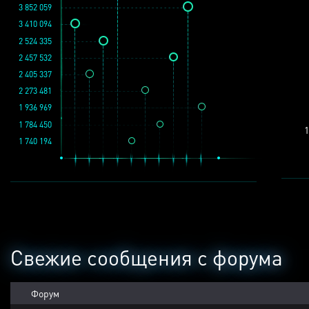
3 852 059
3 410 094
2 524 335
2 457 532
2 405 337
2 273 481
1 936 969
1 784 450
1
1 740 194
Свежие сообщения с форума
Форум