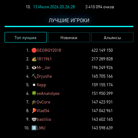
10.
13 Июля 2026 20:26:28
3 410 094 очков
ЛУЧШИЕ ИГРОКИ
Топ лучших
Новички
Альянсы
1.
🛑
GEORGY2018
422 149 150
2.
🏕️
1811961
217 289 828
3.
👁️
Mr_Jor
196 249 926
4.
⛏️
Drjusha
165 705 166
5.
◽
Xepp
159 155 174
6.
🍀
eeAnatolyee
151 950 399
7.
🎓
OvCore
147 423 931
8.
🏓
Vlad54
147 042 961
9.
🐨
bastilia
143 602 165
10.
8️⃣
LMU
143 598 639