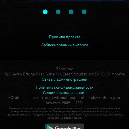
Правила проекта
Заблокированные игроки
Xcraft Inc
528 Seven Bridge Road Suite 116 East Stroudsburg PA 18301 Monroe
Связь с администрацией
Политика конфиденциальности
Условия использования
XCraft is a space strategy without installation: play right in your
browser.
2009 — 2526
Внимание: Этот сайт использует строго необходимые файлы cookie для обеспечения базовой
функциональности и безопасности. Личные данные не отслеживаются и не используются в
маркетинговых целях. Продолжая использовать этот сайт, вы соглашаетесь на использование этих
необходимых файлов cookie.