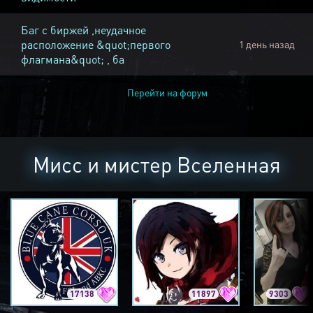
Баг с биржей ,неудачное
расположение &quot;первого
1 день назад
флагмана&quot; , ба
Перейти на форум
Мисс и мистер Вселенная
17138
11897
9303