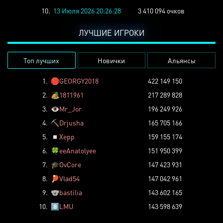
10.
13 Июля 2026 20:26:28
3 410 094 очков
ЛУЧШИЕ ИГРОКИ
Топ лучших
Новички
Альянсы
1.
🛑
GEORGY2018
422 149 150
2.
🏕️
1811961
217 289 828
3.
👁️
Mr_Jor
196 249 926
4.
⛏️
Drjusha
165 705 166
5.
◽
Xepp
159 155 174
6.
🍀
eeAnatolyee
151 950 399
7.
🎓
OvCore
147 423 931
8.
🏓
Vlad54
147 042 961
9.
🐨
bastilia
143 602 165
10.
8️⃣
LMU
143 598 639