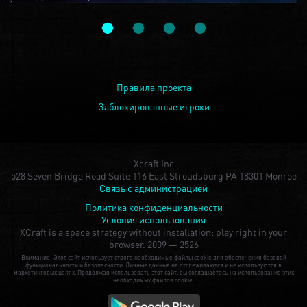
Правила проекта
Заблокированные игроки
Xcraft Inc
528 Seven Bridge Road Suite 116 East Stroudsburg PA 18301 Monroe
Связь с администрацией
Политика конфиденциальности
Условия использования
XCraft is a space strategy without installation: play right in your
browser.
2009 — 2526
Внимание: Этот сайт использует строго необходимые файлы cookie для обеспечения базовой
функциональности и безопасности. Личные данные не отслеживаются и не используются в
маркетинговых целях. Продолжая использовать этот сайт, вы соглашаетесь на использование этих
необходимых файлов cookie.