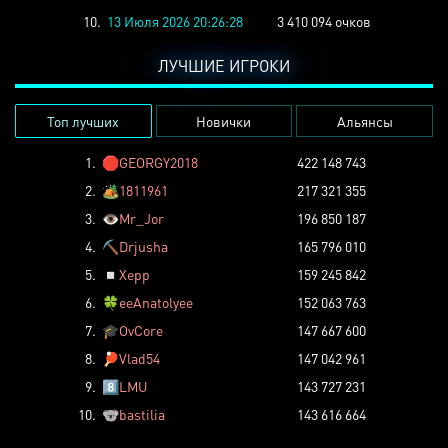
10.
13 Июля 2026 20:26:28
3 410 094 очков
ЛУЧШИЕ ИГРОКИ
Топ лучших
Новички
Альянсы
1.
🛑
GEORGY2018
422 148 743
2.
🏕️
1811961
217 321 355
3.
👁️
Mr_Jor
196 850 187
4.
⛏️
Drjusha
165 796 010
5.
◽
Xepp
159 245 842
6.
🍀
eeAnatolyee
152 063 763
7.
🎓
OvCore
147 667 600
8.
🏓
Vlad54
147 042 961
9.
8️⃣
LMU
143 727 231
10.
🐨
bastilia
143 616 664