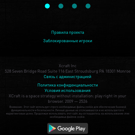
Правила проекта
Заблокированные игроки
Xcraft Inc
528 Seven Bridge Road Suite 116 East Stroudsburg PA 18301 Monroe
Связь с администрацией
Политика конфиденциальности
Условия использования
XCraft is a space strategy without installation: play right in your
browser.
2009 — 2526
Внимание: Этот сайт использует строго необходимые файлы cookie для обеспечения базовой
функциональности и безопасности. Личные данные не отслеживаются и не используются в
маркетинговых целях. Продолжая использовать этот сайт, вы соглашаетесь на использование этих
необходимых файлов cookie.