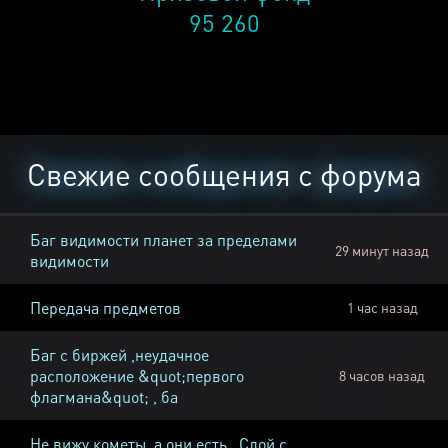
95 260
Свежие сообщения с форума
Баг видимости планет за пределами
29 минут назад
видимости
Передача предметов
1 час назад
Баг с биржей ,неудачное
расположение &quot;первого
8 часов назад
флагмана&quot; , ба
Не вижу кометы, а они есть , Слой с