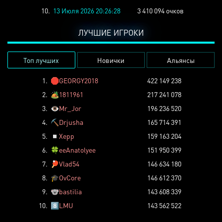
10.
13 Июля 2026 20:26:28
3 410 094 очков
ЛУЧШИЕ ИГРОКИ
Топ лучших
Новички
Альянсы
1.
🛑
GEORGY2018
422 149 238
2.
🏕️
1811961
217 241 078
3.
👁️
Mr_Jor
196 236 520
4.
⛏️
Drjusha
165 714 391
5.
◽
Xepp
159 163 204
6.
🍀
eeAnatolyee
151 950 399
7.
🏓
Vlad54
146 634 180
8.
🎓
OvCore
146 612 370
9.
🐨
bastilia
143 608 339
10.
8️⃣
LMU
143 562 522