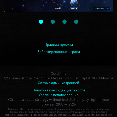
Правила проекта
Заблокированные игроки
Xcraft Inc
528 Seven Bridge Road Suite 116 East Stroudsburg PA 18301 Monroe
Связь с администрацией
Политика конфиденциальности
Условия использования
XCraft is a space strategy without installation: play right in your
browser.
2009 — 2526
Внимание: Этот сайт использует строго необходимые файлы cookie для обеспечения базовой
функциональности и безопасности. Личные данные не отслеживаются и не используются в
маркетинговых целях. Продолжая использовать этот сайт, вы соглашаетесь на использование этих