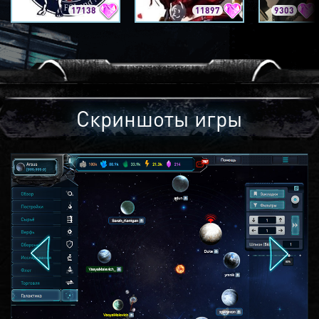
17138
11897
9303
Скриншоты игры