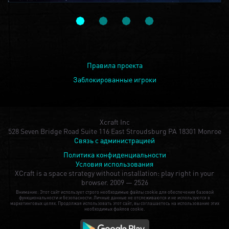
Правила проекта
Заблокированные игроки
Xcraft Inc
528 Seven Bridge Road Suite 116 East Stroudsburg PA 18301 Monroe
Связь с администрацией
Политика конфиденциальности
Условия использования
XCraft is a space strategy without installation: play right in your
browser.
2009 — 2526
Внимание: Этот сайт использует строго необходимые файлы cookie для обеспечения базовой
функциональности и безопасности. Личные данные не отслеживаются и не используются в
маркетинговых целях. Продолжая использовать этот сайт, вы соглашаетесь на использование этих
необходимых файлов cookie.