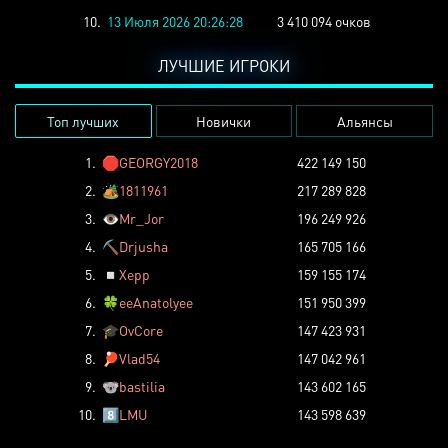
10.
13 Июля 2026 20:26:28
3 410 094 очков
ЛУЧШИЕ ИГРОКИ
Топ лучших
Новички
Альянсы
1.
🛑
GEORGY2018
422 149 150
2.
🏕️
1811961
217 289 828
3.
👁️
Mr_Jor
196 249 926
4.
⛏️
Drjusha
165 705 166
5.
◽
Xepp
159 155 174
6.
🍀
eeAnatolyee
151 950 399
7.
🎓
OvCore
147 423 931
8.
🏓
Vlad54
147 042 961
9.
🐨
bastilia
143 602 165
10.
8️⃣
LMU
143 598 639