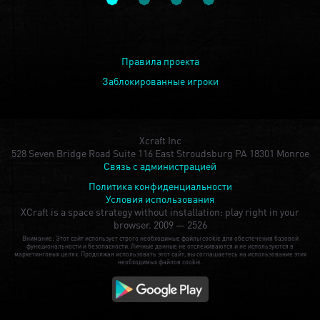
Правила проекта
Заблокированные игроки
Xcraft Inc
528 Seven Bridge Road Suite 116 East Stroudsburg PA 18301 Monroe
Связь с администрацией
Политика конфиденциальности
Условия использования
XCraft is a space strategy without installation: play right in your
browser.
2009 — 2526
Внимание: Этот сайт использует строго необходимые файлы cookie для обеспечения базовой
функциональности и безопасности. Личные данные не отслеживаются и не используются в
маркетинговых целях. Продолжая использовать этот сайт, вы соглашаетесь на использование этих
необходимых файлов cookie.