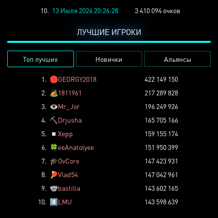
10.
13 Июля 2026 20:26:28
3 410 094 очков
ЛУЧШИЕ ИГРОКИ
Топ лучших
Новички
Альянсы
1.
🛑
GEORGY2018
422 149 150
2.
🏕️
1811961
217 289 828
3.
👁️
Mr_Jor
196 249 926
4.
⛏️
Drjusha
165 705 166
5.
◽
Xepp
159 155 174
6.
🍀
eeAnatolyee
151 950 399
7.
🎓
OvCore
147 423 931
8.
🏓
Vlad54
147 042 961
9.
🐨
bastilia
143 602 165
10.
8️⃣
LMU
143 598 639