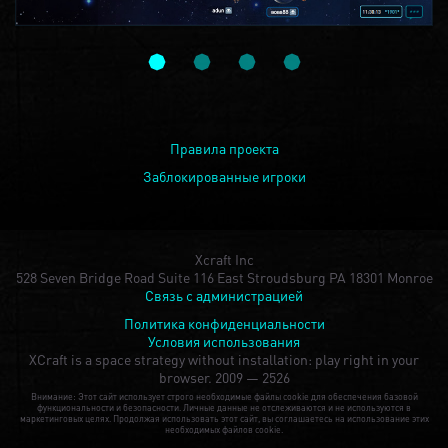
Правила проекта
Заблокированные игроки
Xcraft Inc
528 Seven Bridge Road Suite 116 East Stroudsburg PA 18301 Monroe
Связь с администрацией
Политика конфиденциальности
Условия использования
XCraft is a space strategy without installation: play right in your
browser.
2009 — 2526
Внимание: Этот сайт использует строго необходимые файлы cookie для обеспечения базовой
функциональности и безопасности. Личные данные не отслеживаются и не используются в
маркетинговых целях. Продолжая использовать этот сайт, вы соглашаетесь на использование этих
необходимых файлов cookie.