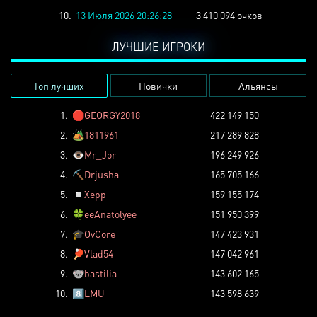
10.
13 Июля 2026 20:26:28
3 410 094 очков
ЛУЧШИЕ ИГРОКИ
Топ лучших
Новички
Альянсы
1.
🛑
GEORGY2018
422 149 150
2.
🏕️
1811961
217 289 828
3.
👁️
Mr_Jor
196 249 926
4.
⛏️
Drjusha
165 705 166
5.
◽
Xepp
159 155 174
6.
🍀
eeAnatolyee
151 950 399
7.
🎓
OvCore
147 423 931
8.
🏓
Vlad54
147 042 961
9.
🐨
bastilia
143 602 165
10.
8️⃣
LMU
143 598 639