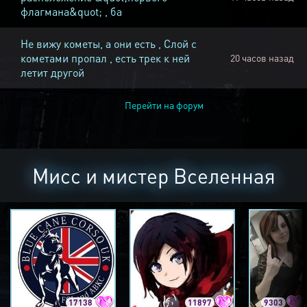
флагмана&quot; , ба
Не вижу кометы, а они есть , Слой с
кометами пропал , есть трек к ней
20 часов назад
летит другой
Перейти на форум
Мисс и мистер Вселенная
17138
11897
9303