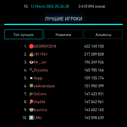
10.
13 Июля 2026 20:26:28
3 410 094 очков
ЛУЧШИЕ ИГРОКИ
Топ лучших
Новички
Альянсы
1.
🛑
GEORGY2018
422 149 150
2.
🏕️
1811961
217 289 828
3.
👁️
Mr_Jor
196 249 926
4.
⛏️
Drjusha
165 705 166
5.
◽
Xepp
159 155 174
6.
🍀
eeAnatolyee
151 950 399
7.
🎓
OvCore
147 423 931
8.
🏓
Vlad54
147 042 961
9.
🐨
bastilia
143 602 165
10.
8️⃣
LMU
143 598 639