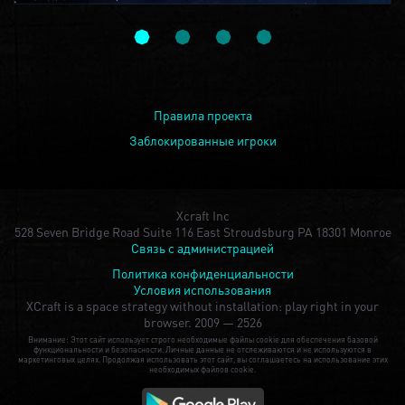
Правила проекта
Заблокированные игроки
Xcraft Inc
528 Seven Bridge Road Suite 116 East Stroudsburg PA 18301 Monroe
Связь с администрацией
Политика конфиденциальности
Условия использования
XCraft is a space strategy without installation: play right in your
browser.
2009 — 2526
Внимание: Этот сайт использует строго необходимые файлы cookie для обеспечения базовой
функциональности и безопасности. Личные данные не отслеживаются и не используются в
маркетинговых целях. Продолжая использовать этот сайт, вы соглашаетесь на использование этих
необходимых файлов cookie.