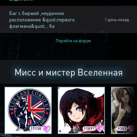
Баг с биржей ,неудачное
расположение &quot;первого
1 день назад
флагмана&quot; , ба
Перейти на форум
Мисс и мистер Вселенная
17138
11897
9303