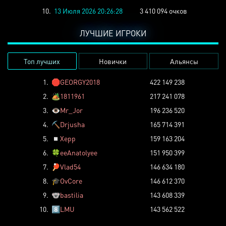
10.
13 Июля 2026 20:26:28
3 410 094 очков
ЛУЧШИЕ ИГРОКИ
Топ лучших
Новички
Альянсы
1.
🛑
GEORGY2018
422 149 238
2.
🏕️
1811961
217 241 078
3.
👁️
Mr_Jor
196 236 520
4.
⛏️
Drjusha
165 714 391
5.
◽
Xepp
159 163 204
6.
🍀
eeAnatolyee
151 950 399
7.
🏓
Vlad54
146 634 180
8.
🎓
OvCore
146 612 370
9.
🐨
bastilia
143 608 339
10.
8️⃣
LMU
143 562 522