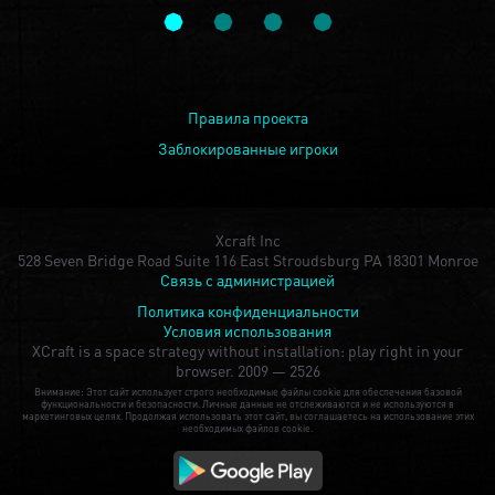
Правила проекта
Заблокированные игроки
Xcraft Inc
528 Seven Bridge Road Suite 116 East Stroudsburg PA 18301 Monroe
Связь с администрацией
Политика конфиденциальности
Условия использования
XCraft is a space strategy without installation: play right in your
browser.
2009 — 2526
Внимание: Этот сайт использует строго необходимые файлы cookie для обеспечения базовой
функциональности и безопасности. Личные данные не отслеживаются и не используются в
маркетинговых целях. Продолжая использовать этот сайт, вы соглашаетесь на использование этих
необходимых файлов cookie.