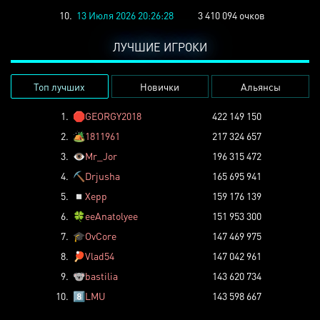
10.
13 Июля 2026 20:26:28
3 410 094 очков
ЛУЧШИЕ ИГРОКИ
Топ лучших
Новички
Альянсы
1.
🛑
GEORGY2018
422 149 150
2.
🏕️
1811961
217 324 657
3.
👁️
Mr_Jor
196 315 472
4.
⛏️
Drjusha
165 695 941
5.
◽
Xepp
159 176 139
6.
🍀
eeAnatolyee
151 953 300
7.
🎓
OvCore
147 469 975
8.
🏓
Vlad54
147 042 961
9.
🐨
bastilia
143 620 734
10.
8️⃣
LMU
143 598 667