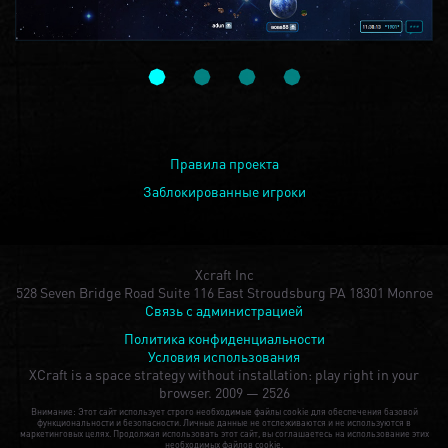
Правила проекта
Заблокированные игроки
Xcraft Inc
528 Seven Bridge Road Suite 116 East Stroudsburg PA 18301 Monroe
Связь с администрацией
Политика конфиденциальности
Условия использования
XCraft is a space strategy without installation: play right in your
browser.
2009 — 2526
Внимание: Этот сайт использует строго необходимые файлы cookie для обеспечения базовой
функциональности и безопасности. Личные данные не отслеживаются и не используются в
маркетинговых целях. Продолжая использовать этот сайт, вы соглашаетесь на использование этих
необходимых файлов cookie.