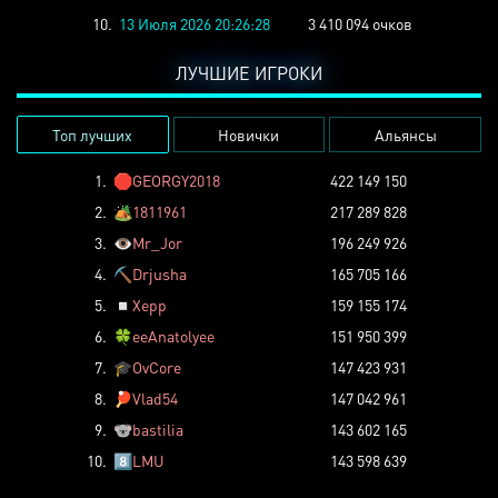
10.
13 Июля 2026 20:26:28
3 410 094 очков
ЛУЧШИЕ ИГРОКИ
Топ лучших
Новички
Альянсы
1.
🛑
GEORGY2018
422 149 150
2.
🏕️
1811961
217 289 828
3.
👁️
Mr_Jor
196 249 926
4.
⛏️
Drjusha
165 705 166
5.
◽
Xepp
159 155 174
6.
🍀
eeAnatolyee
151 950 399
7.
🎓
OvCore
147 423 931
8.
🏓
Vlad54
147 042 961
9.
🐨
bastilia
143 602 165
10.
8️⃣
LMU
143 598 639