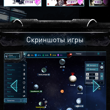
17138
11897
9303
Скриншоты игры