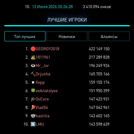
10.
13 Июля 2026 20:26:28
3 410 094 очков
ЛУЧШИЕ ИГРОКИ
Топ лучших
Новички
Альянсы
1.
🛑
GEORGY2018
422 149 150
2.
🏕️
1811961
217 289 828
3.
👁️
Mr_Jor
196 249 926
4.
⛏️
Drjusha
165 705 166
5.
◽
Xepp
159 155 174
6.
🍀
eeAnatolyee
151 950 399
7.
🎓
OvCore
147 423 931
8.
🏓
Vlad54
147 042 961
9.
🐨
bastilia
143 602 165
10.
8️⃣
LMU
143 598 639