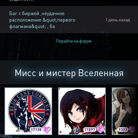
Баг с биржей ,неудачное
расположение &quot;первого
1 день назад
флагмана&quot; , ба
Перейти на форум
Мисс и мистер Вселенная
17138
11897
9303