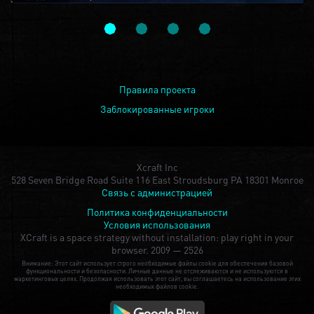
Правила проекта
Заблокированные игроки
Xcraft Inc
528 Seven Bridge Road Suite 116 East Stroudsburg PA 18301 Monroe
Связь с администрацией
Политика конфиденциальности
Условия использования
XCraft is a space strategy without installation: play right in your
browser.
2009 — 2526
Внимание: Этот сайт использует строго необходимые файлы cookie для обеспечения базовой
функциональности и безопасности. Личные данные не отслеживаются и не используются в
маркетинговых целях. Продолжая использовать этот сайт, вы соглашаетесь на использование этих
необходимых файлов cookie.