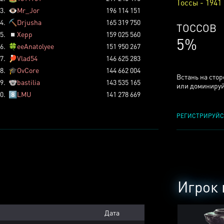
Тоссы - 1941
3.
👁️
Mr_Jor
196 114 151
4.
⛏️
Drjusha
165 319 750
ТОССОВ
5.
◽
Xepp
159 025 560
5%
6.
🍀
eeAnatolyee
151 950 267
7.
🏓
Vlad54
146 625 283
8.
🎓
OvCore
144 662 004
Встань на сто
9.
🐨
bastilia
143 535 165
или доминируй
0.
8️⃣
LMU
141 278 669
РЕГИСТРИРУЙС
Игрок 
Дата