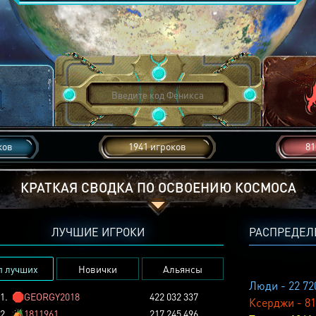
ков
1941 игроков
81
КРАТКАЯ СВОДКА ПО ОСВОЕНИЮ КОСМОСА
ЛУЧШИЕ ИГРОКИ
РАСПРЕДЕЛ
п лучших
Новички
Альянсы
Люди - 22 72
1.
🛑
GEORGY2018
422 032 337
Ксерджи - 81
2.
🏕️
1811961
217 245 496