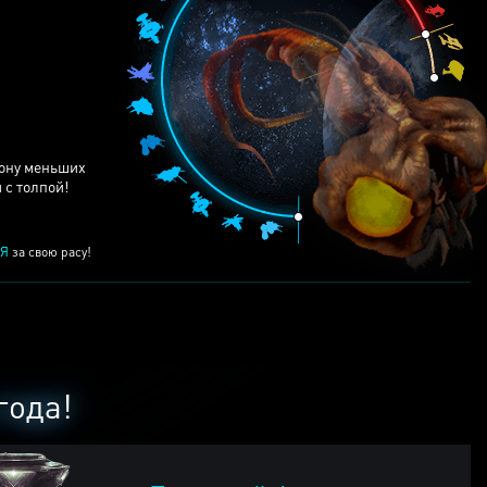
рону меньших
 с толпой!
Я
за свою расу!
года!