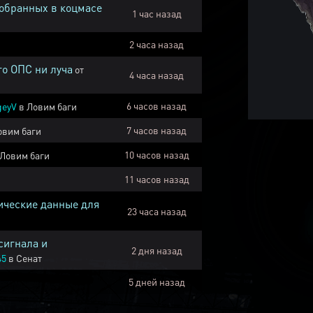
собранных в коцмасе
1 час назад
2 часа назад
го ОПС ни луча
от
4 часа назад
6 часов назад
geyV
в
Ловим баги
7 часов назад
овим баги
10 часов назад
Ловим баги
11 часов назад
ические данные для
23 часа назад
сигнала и
2 дня назад
45
в
Сенат
5 дней назад