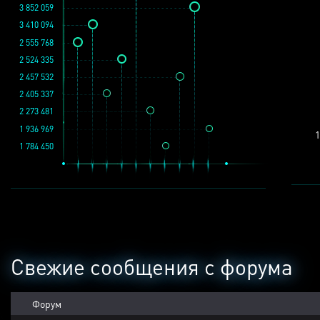
3 852 059
3 410 094
2 555 768
2 524 335
2 457 532
2 405 337
2 273 481
1 936 969
1
1 784 450
Свежие сообщения с форума
Форум