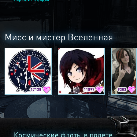
Мисс и мистер Вселенная
17138
11897
9303
Космические флоты в полете