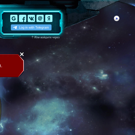
↑
Или войдите через
.