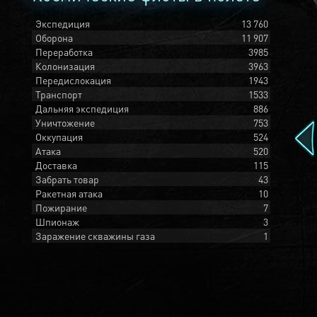
Экспедиция
13 760
Оборона
11 907
Переработка
3985
Колонизация
3963
Передислокация
1943
Транспорт
1533
Дальняя экспедиция
886
Уничтожение
753
Оккупация
524
Атака
520
Доставка
115
Забрать товар
43
Ракетная атака
10
Пожирание
7
Шпионаж
3
Заражение скважины газа
1