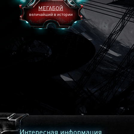
МЕГАБОЙ
величайший в истории
2893
2269
2240
Интересная информация