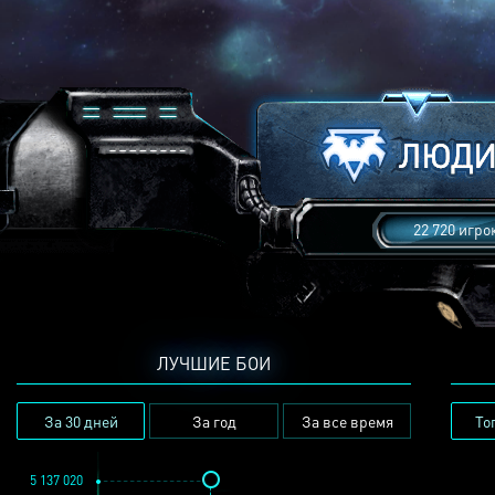
22 720 игро
ЛУЧШИЕ БОИ
За 30 дней
За год
За все время
То
5 137 020