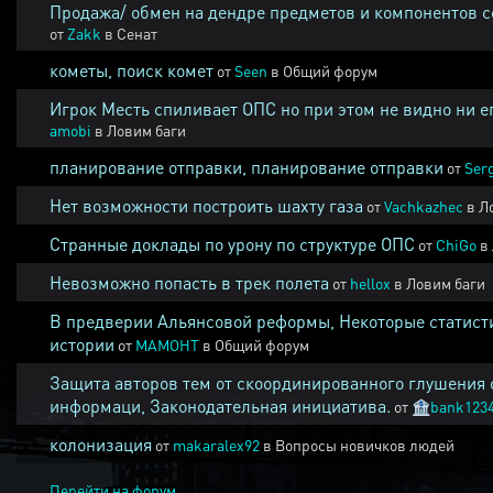
Продажа/ обмен на дендре предметов и компонентов 
от
Zakk
в
Сенат
кометы, поиск комет
от
Seen
в
Общий форум
Игрок Месть спиливает ОПС но при этом не видно ни е
amobi
в
Ловим баги
планирование отправки, планирование отправки
от
Ser
Нет возможности построить шахту газа
от
Vachkazhec
в
Л
Странные доклады по урону по структуре ОПС
от
ChiGo
в
Невозможно попасть в трек полета
от
hellox
в
Ловим баги
В предверии Альянсовой реформы, Некоторые статист
истории
от
MAMOHT
в
Общий форум
Защита авторов тем от скоординированного глушения 
информаци, Законодательная инициатива.
от
🏦
bank123
колонизация
от
makaralex92
в
Вопросы новичков людей
Перейти на форум