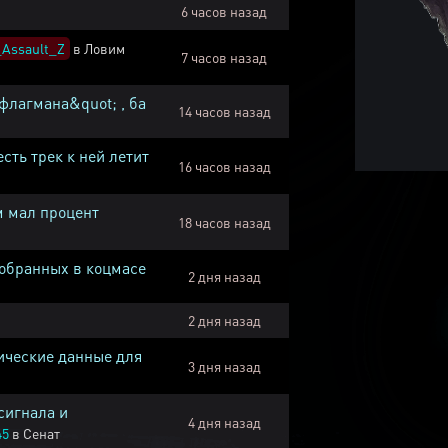
6 часов назад
Assault_Z
в
Ловим
7 часов назад
флагмана&quot; , ба
14 часов назад
есть трек к ней летит
16 часов назад
м мал процент
18 часов назад
собранных в коцмасе
2 дня назад
2 дня назад
ические данные для
3 дня назад
сигнала и
4 дня назад
45
в
Сенат