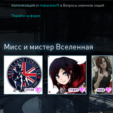
колонизация
от
makaralex92
в
Вопросы новичков людей
Перейти на форум
Мисс и мистер Вселенная
17138
11897
9303