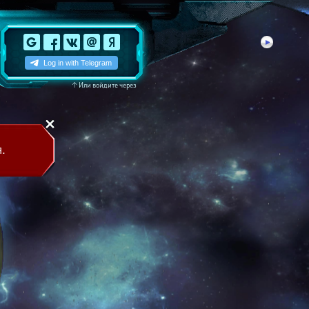
↑
Или войдите через
.