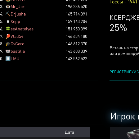
Тоссы - 1941
3.
👁️
Mr_Jor
196 236 520
4.
⛏️
Drjusha
165 714 391
КСЕРДЖ
5.
◽
Xepp
159 163 204
25%
6.
🍀
eeAnatolyee
151 950 399
7.
🏓
Vlad54
146 634 180
8.
🎓
OvCore
146 612 370
Встань на сто
9.
🐨
bastilia
143 608 339
или доминируй
0.
8️⃣
LMU
143 562 522
РЕГИСТРИРУЙС
Игрок 
Дата