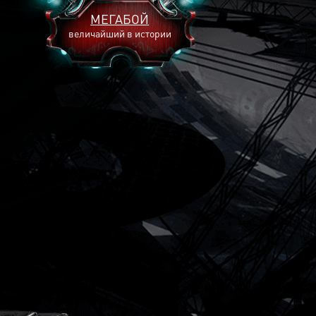
МЕГАБОЙ
величайший в истории
2893
2269
2240