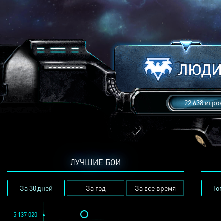
22 638 игро
ЛУЧШИЕ БОИ
За 30 дней
За год
За все время
То
5 137 020