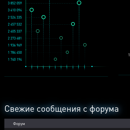
3 852 059
3 410 094
2 524 335
2 457 532
2 405 337
2 273 481
1 936 969
1 784 450
1
1 740 194
Свежие сообщения с форума
Форум