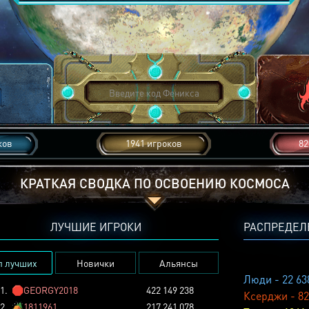
ков
1941 игроков
82
КРАТКАЯ СВОДКА ПО ОСВОЕНИЮ КОСМОСА
ЛУЧШИЕ ИГРОКИ
РАСПРЕДЕЛ
п лучших
Новички
Альянсы
Люди - 22 63
1.
🛑
GEORGY2018
422 149 238
Ксерджи - 82
2.
🏕️
1811961
217 241 078