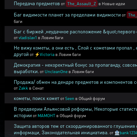
Передача предметов
от
The_Assault_Z
в
Новые идеи
Баг видимости планет за пределами видимости
от
The_
баги
Баг с биржей ,неудачное расположение &quot;первого 
от
vladislav1
в
Ловим баги
Не вижу кометы, а они есть , Слой с кометами пропал , 
другой
от
⚡
Victoria
в
Ловим баги
Демократия - некоректный бонус за пропаганду, совсе
выработки.
от
UncleanOne
в
Ловим баги
Продажа/ обмен на дендре предметов и компонентов 
от
Zakk
в
Сенат
кометы, поиск комет
от
Seen
в
Общий форум
В предверии Альянсовой реформы, Некоторые статист
истории
от
MAMOHT
в
Общий форум
Защита авторов тем от скоординированного глушения 
информаци, Законодательная инициатива.
от
🏦
bank123