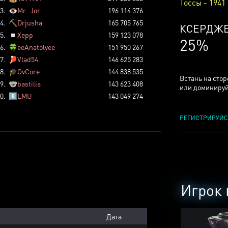
Тоссы - 1941
3.
👁️
Mr_Jor
196 114 376
4.
⛏️
Drjusha
165 705 765
КСЕРДЖ
5.
◽
Xepp
159 123 078
25%
6.
🍀
eeAnatolyee
151 950 267
7.
🏓
Vlad54
146 625 283
8.
🎓
OvCore
144 838 535
Встань на сто
9.
🐨
bastilia
143 623 408
или доминируй
0.
8️⃣
LMU
143 049 274
РЕГИСТРИРУЙС
Игрок 
Дата