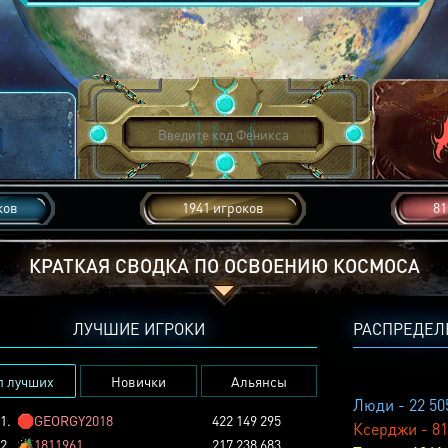
ков
1941 игроков
81
КРАТКАЯ СВОДКА ПО ОСВОЕНИЮ КОСМОСА
ЛУЧШИЕ ИГРОКИ
РАСПРЕДЕЛ
п лучших
Новички
Альянсы
Люди - 22 50
1.
🛑
GEORGY2018
422 149 295
Ксерджи - 81
2.
🏕️
1811961
217 238 683