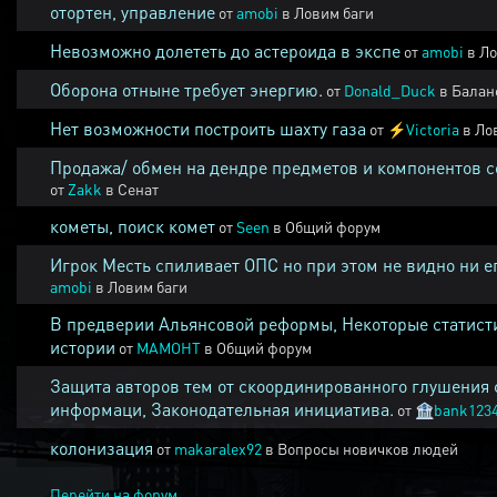
отортен, управление
от
amobi
в
Ловим баги
Невозможно долететь до астероида в экспе
от
amobi
в
Ло
Оборона отныне требует энергию.
от
Donald_Duck
в
Балан
Нет возможности построить шахту газа
от
⚡
Victoria
в
Ло
Продажа/ обмен на дендре предметов и компонентов 
от
Zakk
в
Сенат
кометы, поиск комет
от
Seen
в
Общий форум
Игрок Месть спиливает ОПС но при этом не видно ни е
amobi
в
Ловим баги
В предверии Альянсовой реформы, Некоторые статист
истории
от
MAMOHT
в
Общий форум
Защита авторов тем от скоординированного глушения 
информаци, Законодательная инициатива.
от
🏦
bank123
колонизация
от
makaralex92
в
Вопросы новичков людей
Перейти на форум