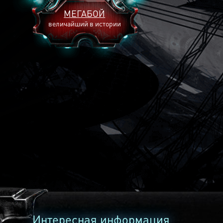
МЕГАБОЙ
величайший в истории
2893
2269
2240
Интересная информация