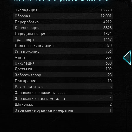
Экспедиция
13 770
Оборона
12 001
Переработка
4212
Колонизация
3898
Передислокация
1894
Транспорт
1467
Дальняя экспедиция
870
Уничтожение
756
Атака
557
Оккупация
530
Доставка
109
Забрать товар
28
Пожирание
10
Ракетная атака
5
Заражение скважины газа
5
Заражение шахты металла
4
Шпионаж
2
Заражение рудника минералов
1