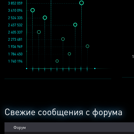
3 852 059
3 410 094
2 524 335
2 457 532
2 405 337
2 273 481
1 936 969
1 784 450
1
1 740 194
Свежие сообщения с форума
Форум