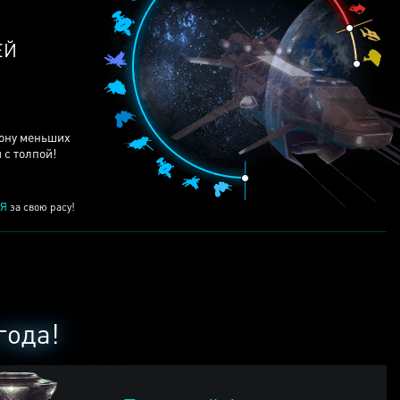
ЕЙ
рону меньших
 с толпой!
Я
за свою расу!
года!