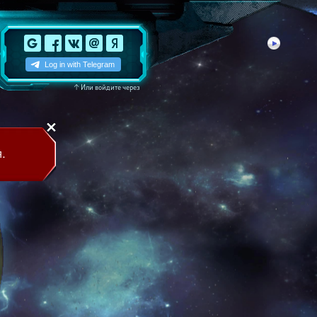
↑
Или войдите через
.