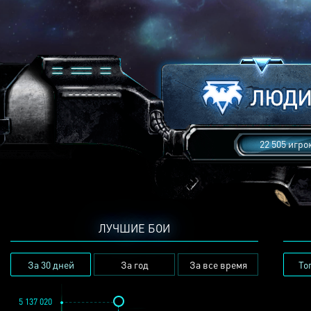
22 505 игро
ЛУЧШИЕ БОИ
За 30 дней
За год
За все время
То
5 137 020