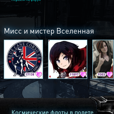
Мисс и мистер Вселенная
17138
11897
9303
Космические флоты в полете