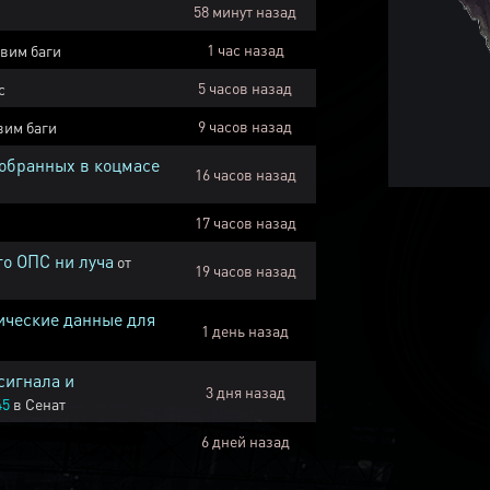
58 минут назад
1 час назад
вим баги
5 часов назад
с
9 часов назад
вим баги
собранных в коцмасе
16 часов назад
17 часов назад
го ОПС ни луча
от
19 часов назад
ические данные для
1 день назад
сигнала и
3 дня назад
45
в
Сенат
6 дней назад