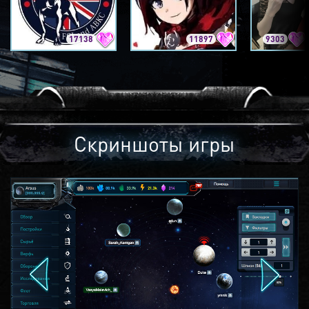
17138
11897
9303
Скриншоты игры