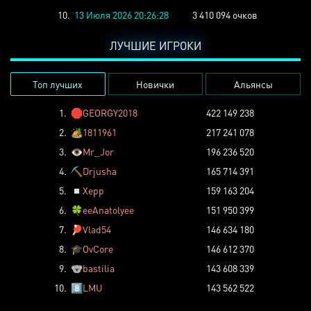
10.
13 Июля 2026 20:26:28
3 410 094 очков
ЛУЧШИЕ ИГРОКИ
Топ лучших
Новички
Альянсы
1.
🛑
GEORGY2018
422 149 238
2.
🏕️
1811961
217 241 078
3.
👁️
Mr_Jor
196 236 520
4.
⛏️
Drjusha
165 714 391
5.
◽
Xepp
159 163 204
6.
🍀
eeAnatolyee
151 950 399
7.
🏓
Vlad54
146 634 180
8.
🎓
OvCore
146 612 370
9.
🐨
bastilia
143 608 339
10.
8️⃣
LMU
143 562 522