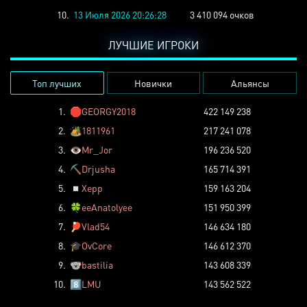
10.
13 Июля 2026 20:26:28
3 410 094 очков
ЛУЧШИЕ ИГРОКИ
Топ лучших
Новички
Альянсы
1.
🛑
GEORGY2018
422 149 238
2.
🏕️
1811961
217 241 078
3.
👁️
Mr_Jor
196 236 520
4.
⛏️
Drjusha
165 714 391
5.
◽
Xepp
159 163 204
6.
🍀
eeAnatolyee
151 950 399
7.
🏓
Vlad54
146 634 180
8.
🎓
OvCore
146 612 370
9.
🐨
bastilia
143 608 339
10.
8️⃣
LMU
143 562 522