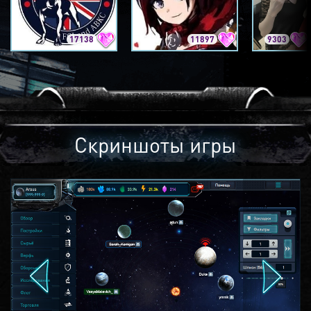
17138
11897
9303
Скриншоты игры