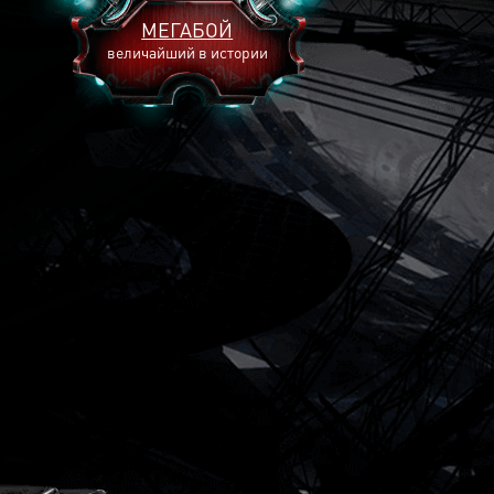
МЕГАБОЙ
величайший в истории
2893
2269
2240