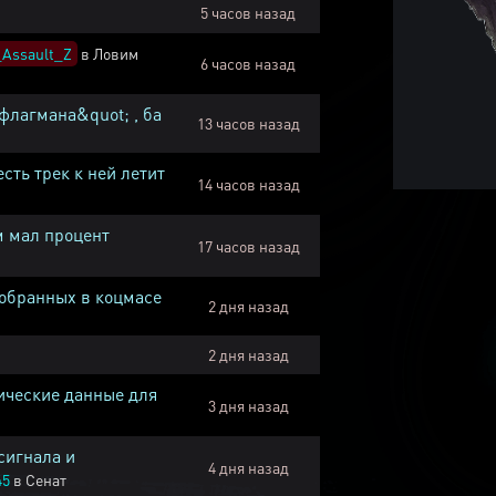
5 часов назад
Assault_Z
в
Ловим
6 часов назад
флагмана&quot; , ба
13 часов назад
есть трек к ней летит
14 часов назад
м мал процент
17 часов назад
собранных в коцмасе
2 дня назад
2 дня назад
ические данные для
3 дня назад
сигнала и
4 дня назад
45
в
Сенат