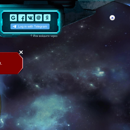
↑
Или войдите через
.