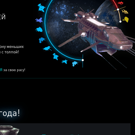
ЕЙ
рону меньших
 с толпой!
Я
за свою расу!
года!