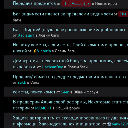
Передача предметов
от
The_Assault_Z
в
Новые идеи
Баг видимости планет за пределами видимости
от
The_
баги
Баг с биржей ,неудачное расположение &quot;первого 
от
vladislav1
в
Ловим баги
Не вижу кометы, а они есть , Слой с кометами пропал , 
другой
от
⚡
Victoria
в
Ловим баги
Демократия - некоректный бонус за пропаганду, совсе
выработки.
от
UncleanOne
в
Ловим баги
Продажа/ обмен на дендре предметов и компонентов 
от
Zakk
в
Сенат
кометы, поиск комет
от
Seen
в
Общий форум
В предверии Альянсовой реформы, Некоторые статист
истории
от
MAMOHT
в
Общий форум
Защита авторов тем от скоординированного глушения 
информаци, Законодательная инициатива.
от
🏦
bank123