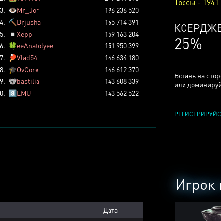
Тоссы - 1941
3.
👁️
Mr_Jor
196 236 520
4.
⛏️
Drjusha
165 714 391
КСЕРДЖ
5.
◽
Xepp
159 163 204
25%
6.
🍀
eeAnatolyee
151 950 399
7.
🏓
Vlad54
146 634 180
8.
🎓
OvCore
146 612 370
Встань на сто
9.
🐨
bastilia
143 608 339
или доминируй
0.
8️⃣
LMU
143 562 522
РЕГИСТРИРУЙС
Игрок 
Дата