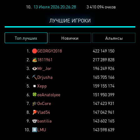
10.
13 Июля 2026 20:26:28
3 410 094 очков
ЛУЧШИЕ ИГРОКИ
Топ лучших
Новички
Альянсы
1.
🛑
GEORGY2018
422 149 150
2.
🏕️
1811961
217 289 828
3.
👁️
Mr_Jor
196 249 926
4.
⛏️
Drjusha
165 705 166
5.
◽
Xepp
159 155 174
6.
🍀
eeAnatolyee
151 950 399
7.
🎓
OvCore
147 423 931
8.
🏓
Vlad54
147 042 961
9.
🐨
bastilia
143 602 165
10.
8️⃣
LMU
143 598 639