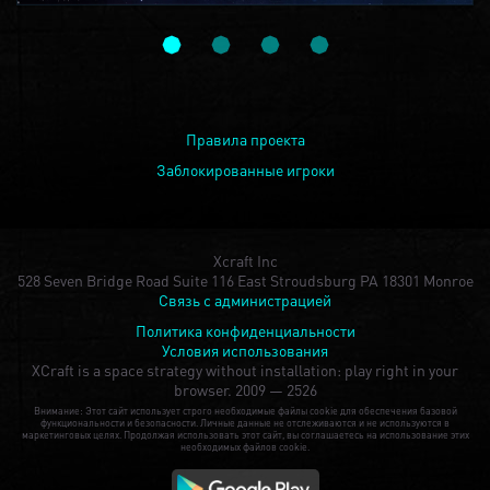
Правила проекта
Заблокированные игроки
Xcraft Inc
528 Seven Bridge Road Suite 116 East Stroudsburg PA 18301 Monroe
Связь с администрацией
Политика конфиденциальности
Условия использования
XCraft is a space strategy without installation: play right in your
browser.
2009 — 2526
Внимание: Этот сайт использует строго необходимые файлы cookie для обеспечения базовой
функциональности и безопасности. Личные данные не отслеживаются и не используются в
маркетинговых целях. Продолжая использовать этот сайт, вы соглашаетесь на использование этих
необходимых файлов cookie.