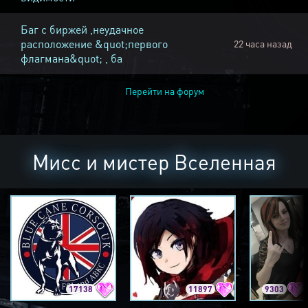
Баг с биржей ,неудачное
расположение &quot;первого
22 часа назад
флагмана&quot; , ба
Перейти на форум
Мисс и мистер Вселенная
17138
11897
9303