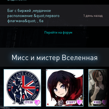
Баг с биржей ,неудачное
расположение &quot;первого
1 день назад
флагмана&quot; , ба
Перейти на форум
Мисс и мистер Вселенная
17138
11897
9303