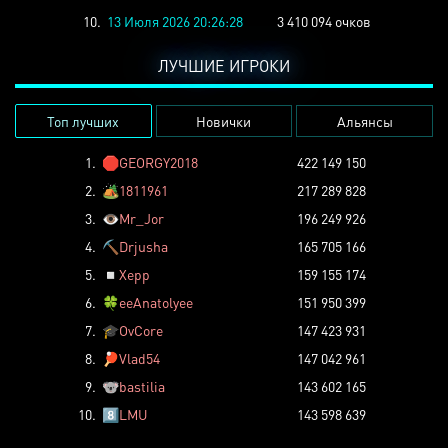
10.
13 Июля 2026 20:26:28
3 410 094 очков
ЛУЧШИЕ ИГРОКИ
Топ лучших
Новички
Альянсы
1.
🛑
GEORGY2018
422 149 150
2.
🏕️
1811961
217 289 828
3.
👁️
Mr_Jor
196 249 926
4.
⛏️
Drjusha
165 705 166
5.
◽
Xepp
159 155 174
6.
🍀
eeAnatolyee
151 950 399
7.
🎓
OvCore
147 423 931
8.
🏓
Vlad54
147 042 961
9.
🐨
bastilia
143 602 165
10.
8️⃣
LMU
143 598 639