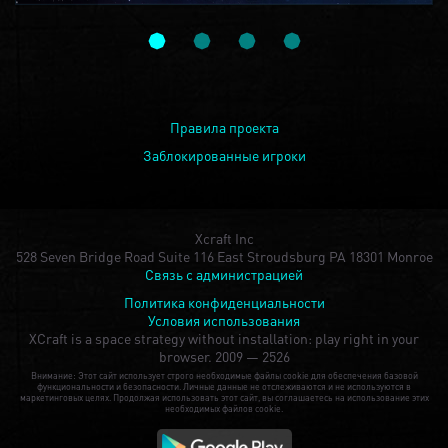
Правила проекта
Заблокированные игроки
Xcraft Inc
528 Seven Bridge Road Suite 116 East Stroudsburg PA 18301 Monroe
Связь с администрацией
Политика конфиденциальности
Условия использования
XCraft is a space strategy without installation: play right in your
browser.
2009 — 2526
Внимание: Этот сайт использует строго необходимые файлы cookie для обеспечения базовой
функциональности и безопасности. Личные данные не отслеживаются и не используются в
маркетинговых целях. Продолжая использовать этот сайт, вы соглашаетесь на использование этих
необходимых файлов cookie.