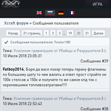
ИГРА
Xcraft форум
» Сообщения пользователя
...
Назад
21 страниц
1
2
3
19
20
21
Далее
Сообщения пользователя: Tvister100
Тема:
Усиление гравипушек от Убийцы и Разрушителя
|
10 Июля 2018 23:05:31
Сообщение #39
Fatboy2014
, Боря да васе похер теперь терану флагманы
по большому щету то чем валить а ответ прост стройте не
100к стелсов а 150к и получите то же самое кпд ток с
охреневшими топливозатратами!!!!
Тема:
Усиление гравипушек от Убийцы и Разрушителя
|
10 Июля 2018 22:52:43
Сообщение #38