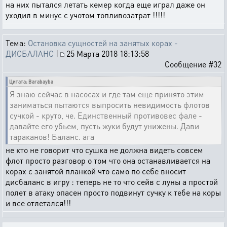
на них пытался летать кемер когда еще играл даже он
уходил в минус с учотом топливозатрат !!!!!
Тема:
Остановка сущностей на занятых корах -
ДИСБАЛАНС
|
25 Марта 2018 18:13:58
Сообщение #32
Цитата: Barabayba
Я знаю сейчас в насосах и где там еще принято этим
заниматься пытаются выпросить невидимость флотов
сучкой - круто, че. Единственный противовес фале -
давайте его убьем, пусть жуки будут унижены. Дави
тараканов! Баланс. ага
не кто не говорит что сушка не должна видеть совсем
флот просто разговор о том что она останавливается на
корах с занятой планкой что само по себе вносит
дисбаланс в игру : теперь не то что сейв с луны а простой
полет в атаку опасен просто подвинут сучку к тебе на коры
и все отлетался!!!