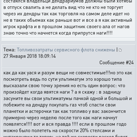
состаялся владельци дендрариумов должны были хотябы
в отпуск свалить а не делать вид что не кто не торгует
через их дендры так как торговля на самом деле идет но
не в таких обьемах как раньше вот и все а я как активный
игрок крафта и в прошлом защитник своего ала от нагов
знаю точно что начнется когда припрутся наги!!!!
Тема:
Топливозатраты сервисного флота снижены
|
27 Января 2018 18:09:14
Сообщение #24
как да как уася и разум вещи не совместимые!!!но это как
посмотреть ведь по сути ультиматум это хорошо типа
высказали свою точку зрения но есть один вопрос: что
произойдет когда явятся наги ? а я скажу : в задницу
засуните вы свои ультиматумы пачкой одной и большой и
побежите на дендру покупать газ чтоб спасти свои
планетки и астерочки так как топливо у вас закончится
примерно через неделю после того как наги начнут
появлятся!!!! вот и вся правда !!!! если в прошлом годо
можно было полететь на скорости 20% стелсами и
мутахренями то теперь на той же скорости расход будет