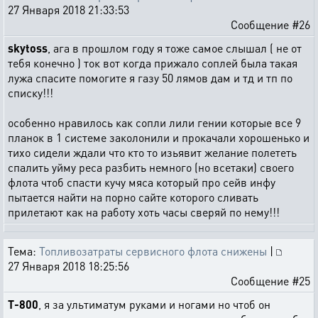
27 Января 2018 21:33:53
Сообщение #26
skytoss
, ага в прошлом году я тоже самое слышал ( не от
тебя конечно ) ток вот когда прижало соплей была такая
лужа спасите помогите я газу 50 лямов дам и тд и тп по
списку!!!
особенно нравилось как сопли лили гении которые все 9
планок в 1 системе заколонили и прокачали хорошенько и
тихо сидели ждали что кто то изьявит желание полететь
спалить уйму реса разбить немного (но всетаки) своего
флота чтоб спасти кучу мяса который про сейв инфу
пытается найти на порно сайте которого сливать
прилетают как на работу хоть часы сверяй по нему!!!
Тема:
Топливозатраты сервисного флота снижены
|
27 Января 2018 18:25:56
Сообщение #25
T-800
, я за ультиматум руками и ногами но чтоб он