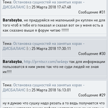
Тема:
Остановка сущностей на занятых корах -
ДИСБАЛАНС
|
25 Марта 2018 17:47:48
Сообщение #31
Barabayba
, не придуряйся не маленький рн куплен не для
того чтоб я тебе его показал и сказал вот он у меня есть а
как сказано выше я форум читаю !!!!!!
Тема:
Остановка сущностей на занятых корах -
ДИСБАЛАНС
|
25 Марта 2018 17:30:11
Сообщение #30
Barabayba
,
http://prntscr.com/iw4eqv
так для информации
пользоватся я ним умею так что не суди людей не зная
их!!!!
Тема:
Остановка сущностей на занятых корах -
ДИСБАЛАНС
|
25 Марта 2018 16:13:01
Сообщение #29
ну я думаю что сушку надо резать а то ведь получается что
игрок у которого сушек дофига наставит мне их на коры и