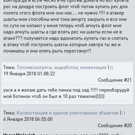
рес на дендре построить флот чтоб потом купить рес для
полета этого флота мне оно нах.... не нужно !!!! я атакер
шахты мои способны мне тока аморту закрыть и все они
по сути не копают у меня теперь чтоб апнуть флот мне
надо апнуть шахты а где взять рес на шахты если не в
атаке??? получается надо вдонатить купить газ и слетать
в атаку чтоб построить шахты которые завтра ты же и
почикаеш и они опять рыть перестанут!!
Тема:
Топливозатраты, выработка, инквизиция
|
19 Января 2018 01:08:22
Сообщение #21
уася а я желаю дать тебе пинка под зад !!!!! переоборудуй
мой ботинок чтоб он был в 10 раз тяжилее))))))
Тема:
Космостанция и единое уничтожение объектов
|
4 Января 2018 06:55:00
Сообщение #20