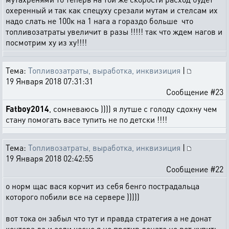
охеренный и так как спецуху срезали мутам и стелсам их
надо слать не 100к на 1 нага а гораздо больше что
топливозатраты увеличит в разы !!!!! так что ждем нагов и
посмотрим ху из ху!!!!
Тема:
Топливозатраты, выработка, инквизиция
|
19 Января 2018 07:31:31
Сообщение #23
Fatboy2014
, сомневаюсь )))) я лутше с голоду сдохну чем
стану помогать васе тупить не по детски !!!!
Тема:
Топливозатраты, выработка, инквизиция
|
19 Января 2018 02:42:55
Сообщение #22
о норм щас вася корчит из себя бенго пострадальца
которого побили все на сервере )))))
вот тока он забыл что тут и правда стратегия а не донат
контора да и если чесно я не против доната но вот купить