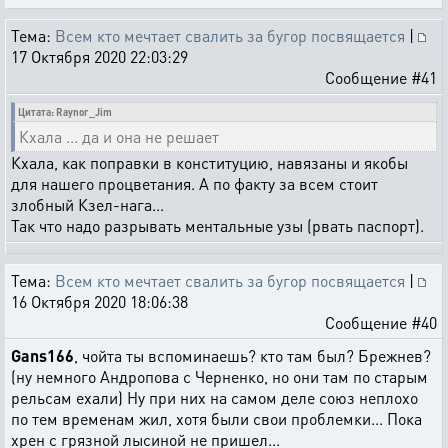
Тема:
Всем кто мечтает свалить за бугор посвящается
|
17 Октября 2020 22:03:29
Сообщение #41
Цитата: Raynor_Jim
Кхала ... да и она не решает
Кхала, как поправки в конституцию, навязаны и якобы
для нашего процветания. А по факту за всем стоит
злобный Кзел-нага...
Так что надо разрывать ментальные узы (рвать паспорт).
Тема:
Всем кто мечтает свалить за бугор посвящается
|
16 Октября 2020 18:06:38
Сообщение #40
Gans166
, чойта ты вспоминаешь? кто там был? Брежнев?
(ну немного Андропова с Черненко, но они там по старым
рельсам ехали) Ну при них на самом деле союз неплохо
по тем временам жил, хотя были свои проблемки... Пока
хрен с грязной лысиной не пришел...