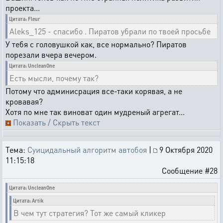
проекта...
Цитата: Fleur
Aleks_125 - спасибо . Пиратов убрали по твоей просьбе
У тебя с головушкой как, все нормально? Пиратов
порезали вчера вечером.
Цитата: UncleanOne
Есть мысли, почему так?
Потому что админисрация все-таки корявая, а не
кровавая?
Хотя по мне так виноват один мудреный агрегат...
Показать / Скрыть текст
Тема:
Суицидальный алгоритм автобоя
|
9 Октября 2020
11:15:18
Сообщение #28
Цитата: UncleanOne
Цитата: Artik
В чем тут стратегия? Тот же самый кликер