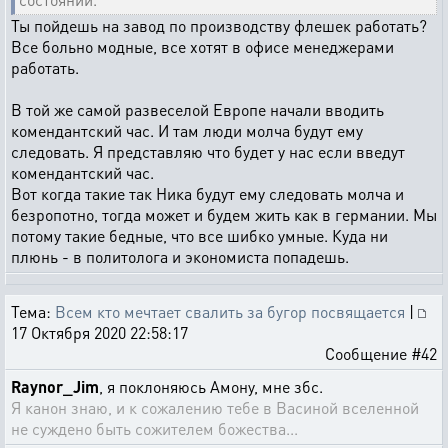
Ты пойдешь на завод по производству флешек работать?
Все больно модные, все хотят в офисе менеджерами
работать.
В той же самой развеселой Европе начали вводить
комендантский час. И там люди молча будут ему
следовать. Я представляю что будет у нас если введут
комендантский час.
Вот когда такие так Ника будут ему следовать молча и
безропотно, тогда может и будем жить как в германии. Мы
потому такие бедные, что все шибко умные. Куда ни
плюнь - в политолога и экономиста попадешь.
Тема:
Всем кто мечтает свалить за бугор посвящается
|
17 Октября 2020 22:58:17
Сообщение #42
Raynor_Jim
, я поклоняюсь Амону, мне збс.
Я канон знаю, и к сожалению тебе в Васиной вселенной
не суждено быть сожителем божества...