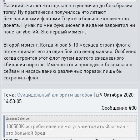
Василий считает что сделал это увеличив до безобразия
топку. Ну практически получилось что летают
безграничными флотами Те у кого большое количество
доната. Ну как по мне функционал в виде не задонатил ни
полетал убогий. Это первый момент.
Второй момент. Когда игрок 6-10 месяцев строит флот а
потом сливает его за один бой это ненормально. Особенно
когда строится этот флот путем долгого ежедневного
сбивания пиратов. Именно это и приводит к безвылазно
сейвам и насасыванию различных порезок лишь бы
сохранить флот.
Тема:
Суицидальный алгоритм автобоя
|
9 Октября 2020
14:53:05
Сообщение #30
Цитата: Defencer
100500К истребителей не могут уничтожить Флагман -
это больной бред