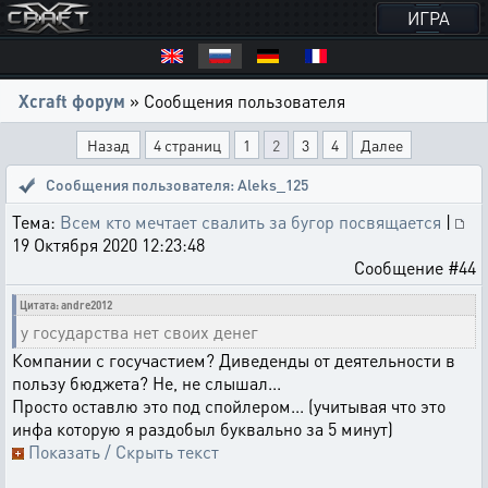
ИГРА
Xcraft форум
» Сообщения пользователя
Назад
4 страниц
1
2
3
4
Далее
Сообщения пользователя: Aleks_125
Тема:
Всем кто мечтает свалить за бугор посвящается
|
19 Октября 2020 12:23:48
Сообщение #44
Цитата: andre2012
у государства нет своих денег
Компании с госучастием? Диведенды от деятельности в
пользу бюджета? Не, не слышал...
Просто оставлю это под спойлером... (учитывая что это
инфа которую я раздобыл буквально за 5 минут)
Показать / Скрыть текст