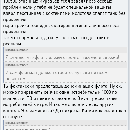
100500 огненных муравьев тебя завалят без особых
проблем если у тебя не будет специальной защиты
взвод пехотинцев с коктейлями молотова спалят танк без
прикрытия
пара-тройка торпедных катеров потопят авианосец без
прикрытия
так что нормально, да и тут не то место где стоит в
реализм...
Цитата: Defencer
Я считаю, что флот должен строится тяжело и сложно!
Цитата: Defencer
И сам флагман должен строится чуть ли не всем
альянсом
Ты фактически предлагаешь деноминацию флота. Ну ок,
можно приравнять сейчас один истребитель к 1000 по
мощности, ТЗ и цене и отрезать по 3 нуля у всех пачек
истребителей в игре. И так же сделать у всех других
юнитов. Что изменится? Да нихрена. Катки как были так и
останутся.
Цитата: Defencer
А сейчас типа не так?