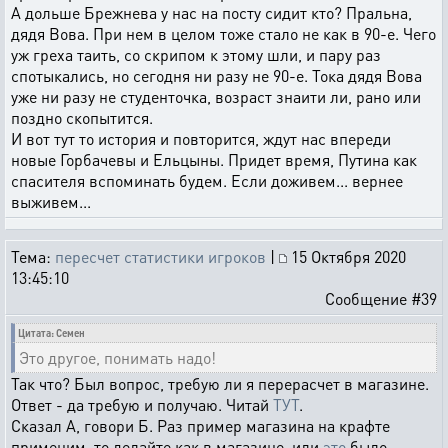
А дольше Брежнева у нас на посту сидит кто? Пральна,
дядя Вова. При нем в целом тоже стало не как в 90-е. Чего
уж греха таить, со скрипом к этому шли, и пару раз
спотыкались, но сегодня ни разу не 90-е. Тока дядя Вова
уже ни разу не студенточка, возраст знаити ли, рано или
поздно скопытится.
И вот тут то история и повторится, ждут нас впереди
новые Горбачевы и Ельцыны. Придет время, Путина как
спасителя вспоминать будем. Если доживем... вернее
выживем...
Тема:
пересчет статистики игроков
|
15 Октября 2020
13:45:10
Сообщение #39
Цитата: Семен
Это другое, понимать надо!
Так что? Был вопрос, требую ли я перерасчет в магазине.
Ответ - да требую и получаю. Читай
ТУТ
.
Сказал А, говори Б. Раз пример магазина на крафте
применим, то делайте как в магазине, или
это
было