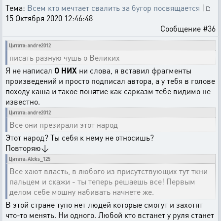
Тема:
Всем кто мечтает свалить за бугор посвящается
|
15 Октября 2020 12:46:48
Сообщение #36
Цитата: andre2012
писать разную чушь о Великих
Я не написал
О НИХ
ни слова, я вставил фрагменты
произведений и просто подписал автора, а у тебя в голове
походу каша и такое понятие как сарказм тебе видимо не
известно.
Цитата: andre2012
Все они презирали этот народ
Этот народ? Ты себя к нему не относишь?
Повторяю↓
Цитата: Aleks_125
Все хают власть, в любого из присутствующих тут ткни
пальцем и скажи - ты теперь решаешь все! Первым
делом себе мошну набивать начнете же.
В этой стране тупо нет людей которые смогут и захотят
что-то менять. Ни одного. Любой кто встанет у руля станет