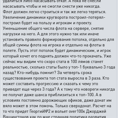
удалиться либо насасывать откат. А пока не снесли
насасывать чтобы и не смогли снести уже никогда.
Флот должен легко строиться и так же легко теряться.
Увеличение динамики кругворота построил-потерял-
построил будет на пользу и игрокам и проекту.
Уменьшение общего числа флота на сервере, снятие
нагрузки на него. А для этого нужно так или иначе
установить правило формирования потолка, отдельно для
общей суммы флота на игрока и отдельно на флоты в
полете. Пусть этот потолок будет динамическим, и игрок
который хочет его поднять должен что-то прокачать. Уже
сейчас мы видим что скоро стата в 100 лямов станет
реальностью, сколько статы было у топ-1 буквально 3 года
назад? Кто-нибудь помнит? За четверть срока
существования проекта топ стата выросла в 3 раза. Кто
может составить прогрессию и сказать к чему это
приведет еще через 3 года? А к тому что новореги никогда
не получат даже шанса приблизиться к топ-100. А в
условиях постоянно дорожающих офиков, даже донат им
вяло может в этом помочь. Только сверхдонат. Расчет на
то что придет Георгий№2 и вольет over100к Джорджей
Вашингтонов как по мне странная политика развития