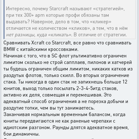
Интересно, почему Starcraft называют «стратегией»,
при тех 300+ apm которые профи обязаны там
выдавать? Наверное, дело в том, что «кликер»
отличается не количеством «кликов», а тем, что в нём
нет разницы, куда «кликать»
. В отличие от стратегии.
Сравнивать Xcraft со Starcraft, все равно что сравнивать
BMW с китайскими кроссовками.
Начиная с того, что в SC флот ультимативно ограничен
лимитом сколько не строй сапплаев, пилонов и хатчерей
ты будешь ограничен общим лимитом, никаких катков из
раздутых флотов, только скилл. Во вторых ограничение
стака. Ты никогда в один стак не запихнешь больше 12
юнитов, выход только посылать 2-3-4-5итд стаков,
активно их деля, совмещая и перемешивая. Это
адекватный способ ограничения а не порезка добычи и
раздутие топки, чем вы тут занимаетесь.
Заканчивая нормальным временным балансом, когда
юниты передвигаются не как раненые черепахи с
идиотским разгоном. Раунды длятся адекватное время,
бои динамичны.