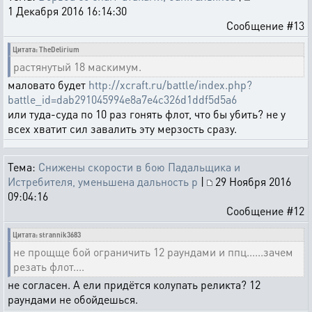
1 Декабря 2016 16:14:30
Сообщение #13
Цитата: TheDelirium
растянутый 18 маскимум.
маловато будет
http://xcraft.ru/battle/index.php?
battle_id=dab291045994e8a7e4c326d1ddf5d5a6
или туда-суда по 10 раз гонять флот, что бы убить? не у
всех хватит сил завалить эту мерзость сразу.
Тема:
Снижены скорости в бою Падальщика и
Истребителя, уменьшена дальность р
|
29 Ноября 2016
09:04:16
Сообщение #12
Цитата: strannik3683
не прощще бой ограничить 12 раундами и ппц......зачем
резать флот....
не согласен. А ели придётся колупать реликта? 12
раундами не обойдешься.