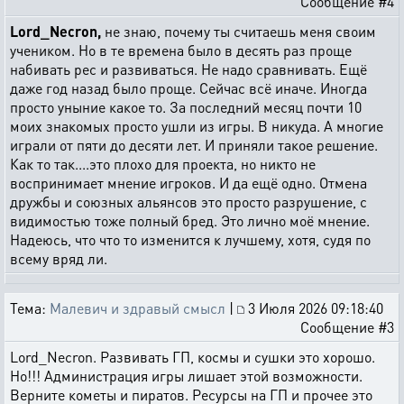
Сообщение #4
Lord_Necron,
не знаю, почему ты считаешь меня своим
учеником. Но в те времена было в десять раз проще
набивать рес и развиваться. Не надо сравнивать. Ещё
даже год назад было проще. Сейчас всё иначе. Иногда
просто уныние какое то. За последний месяц почти 10
моих знакомых просто ушли из игры. В никуда. А многие
играли от пяти до десяти лет. И приняли такое решение.
Как то так....это плохо для проекта, но никто не
воспринимает мнение игроков. И да ещё одно. Отмена
дружбы и союзных альянсов это просто разрушение, с
видимостью тоже полный бред. Это лично моё мнение.
Надеюсь, что что то изменится к лучшему, хотя, судя по
всему вряд ли.
Тема:
Малевич и здравый смысл
|
3 Июля 2026 09:18:40
Сообщение #3
Lord_Necron. Развивать ГП, космы и сушки это хорошо.
Но!!! Администрация игры лишает этой возможности.
Верните кометы и пиратов. Ресурсы на ГП и прочее это