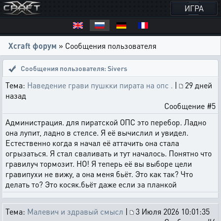
ИГРА
Xcraft форум
» Сообщения пользователя
Сообщения пользователя: Sivers
Тема:
Наведение грави пушкки пирата на опс .
|
29 дней
назад
Сообщение #5
Администрация. для пиратской ОПС это перебор. Ладно
она лупит, ладно в стелсе. Я её вычислил и увидел.
Естественно когда я начал её аттачить она стала
огрызаться. Я стал сваливать и тут началось. Понятно что
гравилуч тормозит. НО! Я теперь её вы выборе цели
гравипухи не вижу, а она меня бьёт. Это как так? Что
делать то? Это косяк.бьёт даже если за планкой
Тема:
Малевич и здравый смысл
|
3 Июля 2026 10:01:35