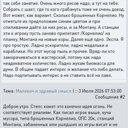
так себе занятие. Очень много ресов надо, а тут на тебе.
Собрать с шахт, где то кого грабануть тоже не очень доход.
Вот может, как вариант. Сколько брошенных Корнелио. Ну
отметьте их предположим синим цветом и при
спиливании дайте за них ресы, и за Монтану. А станции
эти к игроку пусть заново прилетают /Корнелио/ на
планку, Монтана на новые коры. Далее ещё одно. Экспа. Я
про простую. Ладно ускорители, ладно медальки и
кораблики. Но этот мусор пыль и прочее. Вряд-ли кто
заморачиваться в мастерской, потому как надо
неадекватное количество. Ладно жукам биомасса для
дуни. В общем падает интерес и желание что либо делать.
Надо подпитывать интерес а не ставить всё на лаве.
Тема:
Малевич и здравый смысл
|
3 Июля 2026 07:53:00
Сообщение #2
Доброе утро. Стелс комет это конечно идея огонь. Не
соответствует реалиям. Как писал игрок выше, куча
мусора, типа брошенных Корнелио, ОПС 20к, станций
Монтана, забаненных или ушедших из игры висит и не