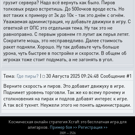
грузит сервера? Надо всё вернуть как было. Пиров
толковых редко встретишь. До 500очков вроде есть. Но
вот таких к примеру от 3к до 10к - так это днём с огнём.
Уважаемая администрация, ну добавьте движухи в игру. С
ответкой от ОПС это отдельная тема. Ну так это не
равноправно. С первым уровнем гп лупит аж перья летят.
Сократите мощь, это несправедливо. Далее стоимость
ракет подняли. Хорошо. Ну так добавьте чуть больше
урона, чуть быстрее в постройке и скорости. В общем об
игроках тоже стоит подумать, а не загонять в угол.
Тема:
Где пиры?
|
30 Августа 2025 09:24:48
Сообщение #1
Верните скорость и пиров. Это добавит движуху в игре.
Поднимет уровень торговли. Так же ко всему прочему и
столкновения на пирах и подлов добавят интерес к игре.
А так всё тухнет. Неужели этого не понять администрации.
Космическая онлайн стратегия Xcraft это бесплатная игра для
алигархов.
Пример боя >>
Регистрация >>
2009 — 2526