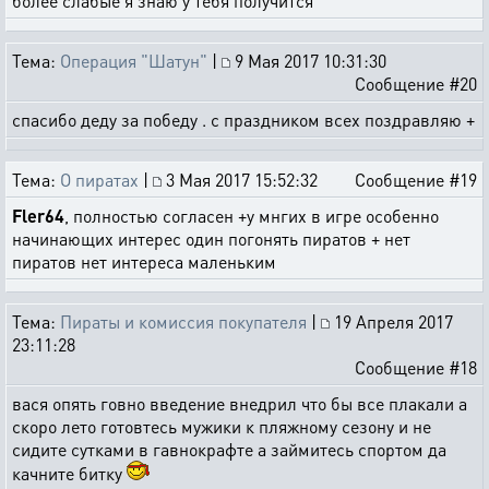
более слабые я знаю у тебя получится
Тема:
Операция "Шатун"
|
9 Мая 2017 10:31:30
Сообщение #20
спасибо деду за победу . с праздником всех поздравляю +
Тема:
О пиратах
|
3 Мая 2017 15:52:32
Сообщение #19
Fler64
, полностью согласен +у мнгих в игре особенно
начинающих интерес один погонять пиратов + нет
пиратов нет интереса маленьким
Тема:
Пираты и комиссия покупателя
|
19 Апреля 2017
23:11:28
Сообщение #18
вася опять говно введение внедрил что бы все плакали а
скоро лето готовтесь мужики к пляжному сезону и не
сидите сутками в гавнокрафте а займитесь спортом да
качните битку