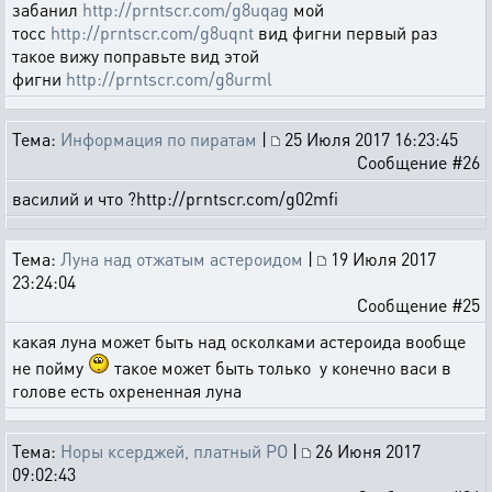
забанил
http://prntscr.com/g8uqag
мой
тосс
http://prntscr.com/g8uqnt
вид фигни первый раз
такое вижу поправьте вид этой
фигни
http://prntscr.com/g8urml
Тема:
Информация по пиратам
|
25 Июля 2017 16:23:45
Сообщение #26
василий и что ?http://prntscr.com/g02mfi
Тема:
Луна над отжатым астероидом
|
19 Июля 2017
23:24:04
Сообщение #25
какая луна может быть над осколками астероида вообще
не пойму
такое может быть только у конечно васи в
голове есть охрененная луна
Тема:
Норы ксерджей, платный РО
|
26 Июня 2017
09:02:43