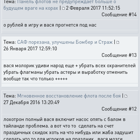
Тема:
Панель флотов не предупреждает больше о
будущем враге на корах
|
2 Февраля 2017 11:52:15
Сообщение #14
о рублей в игру и вася прогнется под нас
Тема:
САФ порезана, улучшены Бомбер и Страж
|
26 Января 2017 12:59:10
Сообщение #13
вася молорик удиви народ еще + убрать всех охранителей
убрать флагманы убрать астеры и выработку отменить
вообще так что только +++++
Тема:
Мгновенное восстановление флота после боя
|
27 Декабря 2016 13:20:49
Сообщение #12
лохотрон полный вася включит насос опять с балом в
тайланде проблема. а вот что то сделать на счет
праздичных скидок хоть на что нибудь или жаба задушит
сделать что то для игроков на праздник. вася мозги