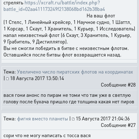
стрелять
https://xcraft.ru/battle/index.php?
battle_id=02aa411173249f2138068bd162b38ba4
На ваш флот
(1 Стелс, 1 Линейный крейсер, 1 Научное судно, 1 Шаттл,
1 Корсар, 1 Скаут, 1 Хранитель, 1 Курьер, 1 Исследователь)
напал неизвестный флот (6 Скаут, 3 Хранитель, 1 Курьер,
9 Грабитель, 9 Дистиллятор).
Вы не смогли победить в битве с неизвестным флотом.
Оставшийся после битвы флот возвращается назад.
Тема:
Увеличено число пиратских флотов на координатах
|
18 Августа 2017 13:50:14
Сообщение #28
вася гони анонс по пирам не томи что там уже в светлую
голову после бухача пришло где толщина какая нет пиров
Тема:
фигня вместо планеты
|
15 Августа 2017 21:04:36
Сообщение #27
сори что не могу написать с тосса вася