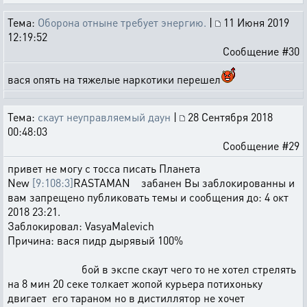
Тема:
Оборона отныне требует энергию.
|
11 Июня 2019
12:19:52
Сообщение #30
вася опять на тяжелые наркотики перешел
Тема:
скаут неуправляемый даун
|
28 Сентября 2018
00:48:03
Сообщение #29
привет не могу с тосса писать Планета
New
[9:108:3]
RASTAMAN забанен Вы заблокированны и
вам запрещено публиковать темы и сообщения до: 4 окт
2018 23:21.
Заблокировал: VasyaMalevich
Причина: вася пидр дырявый 100%
бой в экспе скаут чего то не хотел стрелять
на 8 мин 20 секе толкает жопой курьера потихоньку
двигает его тараном но в дистиллятор не хочет