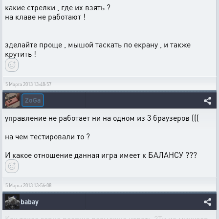
какие стрелки , где их взять ?
на клаве не работают !
зделайте проще , мышой таскать по екрану , и также
крутить !
5 Марта 2013 13:48:57
ZoGa
управление не работает ни на одном из 3 браузеров (((
на чем тестировали то ?
И какое отношение данная игра имеет к БАЛАНСУ ???
5 Марта 2013 13:56:08
babay
Как такое говно воопще возможно играть ?Ти из минусов