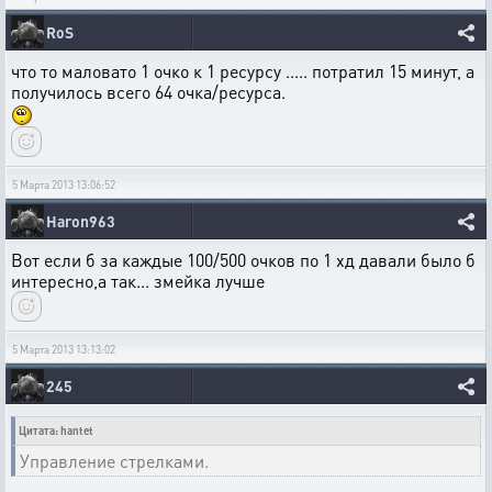
RoS
что то маловато 1 очко к 1 ресурсу ..... потратил 15 минут, а
получилось всего 64 очка/ресурса.
5 Марта 2013 13:06:52
Haron963
Вот если б за каждые 100/500 очков по 1 хд давали было б
интересно,а так... змейка лучше
5 Марта 2013 13:13:02
245
Цитата: hantet
Управление стрелками.