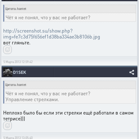
Цитата: hantet
Чёт я не понял, что у вас не работает?
http://screenshot.su/show.php?
img=fe7c3d75f656ef1d38ba334ae3b8106b.jpg
вот гляньте.
5 Марта 2013 12:59:42
D1SEK
Цитата: hantet
Чёт я не понял, что у вас не работает?
Управление стрелками.
Неплохо было бы если эти стрелки ещё работали в самом
тетрисе)))
5 Марта 2013 13:05:40