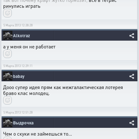
ринулись играть
5 Марта 2013 12:38:28
Alkotraz
а у меня он не работает
5 Марта 2013 12:39:11
babay
Дооо супер идея прям как межгалактическая лотерея
браво клас молодец.
5 Марта 2013 12:51:28
Выдрочка
Чем о скуки не займешься то...