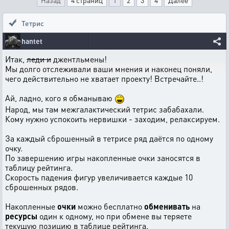
Назад
4 страниц
1
2
3
4
Далее
Тетрис
hantet
Итак,
леди и
джентльмены!
Мы долго отслеживали ваши мнения и наконец поняли,
чего действительно не хватает проекту! Встречайте..!
Ай, ладно, кого я обманываю
Народ, мы там межгалактический тетрис забабахали.
Кому нужно успокоить нервишки - заходим, релаксируем.
За каждый сброшенный в тетрисе ряд даётся по одному
очку.
По завершению игры накопленные очки заносятся в
таблицу рейтинга.
Скорость падения фигур увеличивается каждые 10
сброшенных рядов.
Накопленные
очки
можно бесплатно
обменивать
на
ресурсы
один к одному, но при обмене вы теряете
текущую позицию в таблице рейтинга.