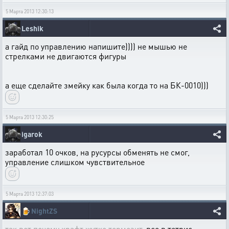
5 Марта 2013 12:30:13
Leshik
а гайд по управлению напишите)))) не мышью не
стрелками не двигаются фигуры
а еще сделайте змейку как была когда то на БК-0010)))
5 Марта 2013 12:30:25
igarok
заработал 10 очков, на русурсы обменять не смог,
управление слишком чувствительное
5 Марта 2013 12:37:03
🍺
NightZS
так вот почему крафт жутко тормозит,
все в тетрис