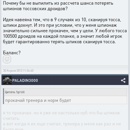
Почему бы не выпилить из рассчета шанса потерять
шпионов тоссовских дроидов?
Идея навеяна тем, что в 9 случаях из 10, сканируя тосса,
шпики дохнут. И это при условии, что у меня шпионаж
значительно сильнее прокачен, чем у цели. У любого тосса
100500 дроидов на каждой планке, а значит любой игрок
будет гарантированно терять шпиков сканируя тосса.
Баланс?
30 Апреля 2013 11:54:40
PALADIN3000
Цитата: 1grizli
прокачай тренера и норм будет
я то прокачал. но я уже не настолько нуб что бы шпиков
считать.
а вот когда я их еще считал, тренера у меня как раз и не
было еще.