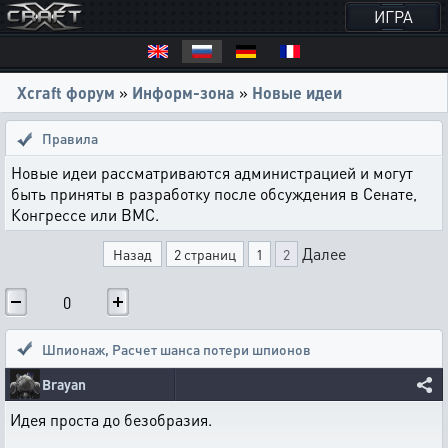
ИГРА
Xcraft форум
»
Информ-зона
»
Новые идеи
Правила
Новые идеи рассматриваются администрацией и могут
быть приняты в разработку после обсуждения в Сенате,
Конгрессе или ВМС.
Далее
Назад
2 страниц
1
2
0
Шпионаж
,
Расчет шанса потери шпионов
Brayan
Идея проста до безобразия.