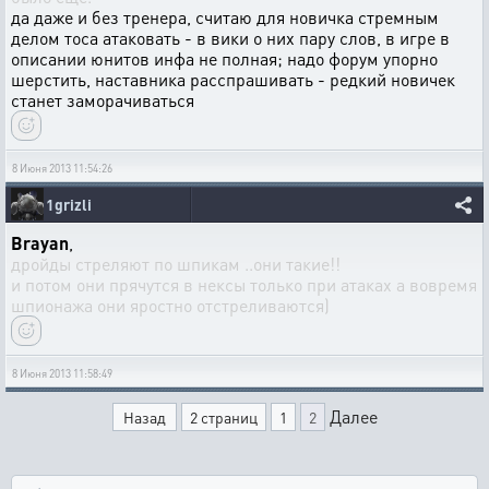
да даже и без тренера, считаю для новичка стремным
делом тоса атаковать - в вики о них пару слов, в игре в
описании юнитов инфа не полная; надо форум упорно
шерстить, наставника расспрашивать - редкий новичек
станет заморачиваться
8 Июня 2013 11:54:26
1grizli
Brayan
,
дройды стреляют по шпикам ..они такие!!
и потом они прячутся в нексы только при атаках а вовремя
шпионажа они яростно отстреливаются)
8 Июня 2013 11:58:49
Далее
Назад
2 страниц
1
2