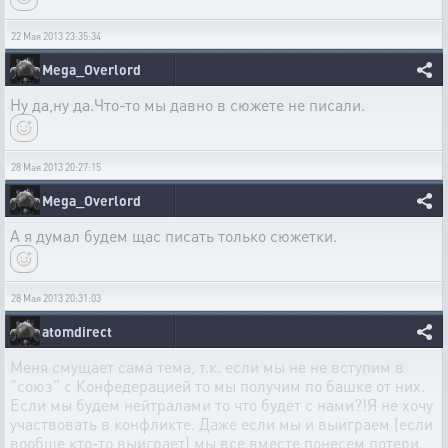
22 Мая 2013 23:35:34
Mega_Overlord
Ну да,ну да.Что-то мы давно в сюжете не писали.
28 Мая 2013 20:27:15
Mega_Overlord
А я думал будем щас писать только сюжетки.
28 Мая 2013 20:31:03
atomdirect
Меня смущает сама тема, т.к. если мы не не вступим в
"союз" с Конфедерацией то мы получим по башке от них.
Если мы будем нейтралами то что будет с нами?!Я не хочу
участвовать в конфликте. Даже если мы и выиграем (если
вообще кто-то выиграет) мы все вместе понесем потери.