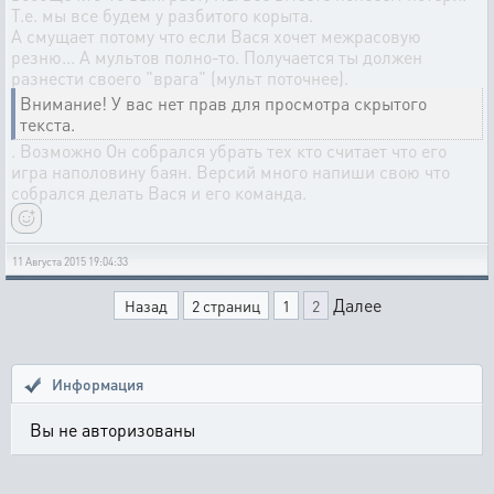
Т.е. мы все будем у разбитого корыта.
А смущает потому что если Вася хочет межрасовую
резню... А мультов полно-то. Получается ты должен
разнести своего "врага" (мульт поточнее).
Внимание! У вас нет прав для просмотра скрытого
текста.
. Возможно Он собрался убрать тех кто считает что его
игра наполовину баян. Версий много напиши свою что
собрался делать Вася и его команда.
11 Августа 2015 19:04:33
Далее
Назад
2 страниц
1
2
Информация
Вы не авторизованы