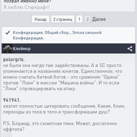
позвал именно меня?
Я люблю Старкрафт!
Далее
Назад
2 страниц
1
2
Конфедерация. Общий сбор.
,
Эпоха сильной
Конфедерации.
Клеймор
polargris
,
не были они нигде там задействованы. А в SC просто
упоминаются в названиях юнитов. Единственное, что
можно считать битвой богов - это сражение "Одина"
против "Локи" в миссии "Машина войны". И то если
"Локи" спровоцировать на атаку.
941941
,
хватит полностью цитировать сообщения. Какие, блин,
переходы из тела в тело и трансформации душ?
P.S. Блджад, это сюжетная тема. Может, достаточно
оффтопа?