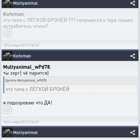
Multyanimal
Kofeman
,
это типа с ЛЁГКОЙ БРОНЁЙ ??? получается у тера только
истребитель чтоли?
18 Сентября 2013 17:40:25
Kofeman
Multyanimal_wPd78
,
ты зерг) чё парится)
Цитата: Multyanimal_wPd78
это типа с ЛЁГКОЙ БРОНЁЙ
я подозреваю что ДА!
18 Сентября 2013 17:44:59
Multyanimal