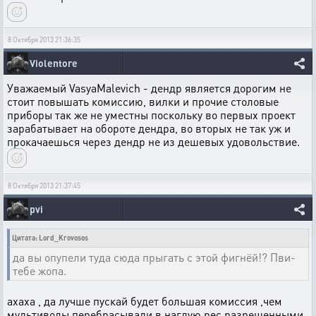
8 Октября 2013 21:36:35
Violentore
Уважаемый VasyaMalevich - дендр является дорогим не
стоит повышать комиссию, вилки и прочие столовые
приборы так же не уместны поскольку во первых проект
зарабатывает на обороте дендра, во вторых не так уж и
прокачаешься через дендр не из дешевых удовольствие.
8 Октября 2013 21:37:45
pvi
Цитата: Lord_Krovosos
да вы опупели туда сюда прыгать с этой фигнёй!? Пви-
тебе жопа.
ахаха , да лучше пускай будет большая комиссия ,чем
мультиводы перебрасывали в наглую рес разрешенными