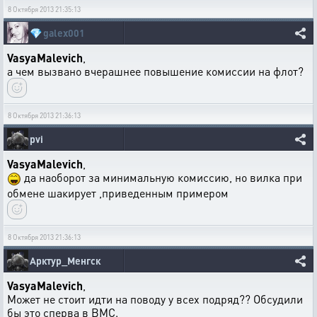
8 Октября 2013 21:35:13
💎
galex001
VasyaMalevich
,
а чем вызвано вчерашнее повышение комиссии на флот?
8 Октября 2013 21:36:13
pvi
VasyaMalevich
,
да наоборот за минимальную комиссию, но вилка при
обмене шакирует ,приведенным примером
8 Октября 2013 21:36:13
Арктур_Менгск
VasyaMalevich
,
Может не стоит идти на поводу у всех подряд?? Обсудили
бы это сперва в ВМС.