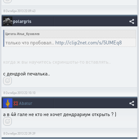
8 Октября 2013 22:09:43
polargris
Цитата: Илья_Кузовлев
только что пробовал..
http://clip2net.com/s/5UMEq8
когда ж вы научитесь скриншоты-то вставлять..
с дендрой печалька..
8 Октября 2013 22:10:10
💢
Abatur
а в 4й гале не кто не хочет дендрариум открыть ? )
8 Октября 2013 22:39:39