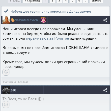
Назад
7 страниц
1
2
3
4
5
6
7
Далее
Небольшое увеличение комиссии в Дендрариуме
🎨
VasyaMalevich
Наши игроки всегда нас поражали. Мы уменьшили
комиссию на бирже, чтобы им было реально осуществлять
обмен, а они
переживают за Роллтон
админисрации.
Впервые, мы по просьбам игроков ПОВЫШАЕМ комиссию
в дендрариуме.
Кроме того, мы сужаем вилки для ограничений прокачки
через дендр.
8 Октября 2013 21:32:44
ZaG
То Вася, то не Вася )))))