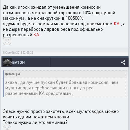
Да как игрок ожидал от уменьшения комиссии
возможность межрасовой торговли с 10% накртуткой
максимум , а не снакруткой в 100500%
я думал будет огромная монополия под присмотром
КА
, а
не дыра переброса лярдов реса под офицально
разрешенный
КА
.
8 Октября 2013 22:09:32
БАТОН
Цитата: pvi
ахаха , да лучше пускай будет большая комиссия ,чем
мультиводы перебрасывали в наглую рес
разрешенными КА средствами ,
Здесь нужно просто захотеть, всех мультоводов можно
кочить одним нажатием кнопки
Только нужно ли это админам?