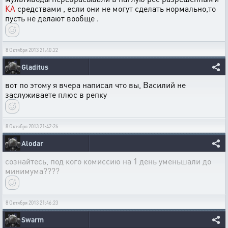
КА
средствами , если они не могут сделать нормально,то
пусть не делают вообще .
8 Октября 2013 21:40:22
Gladitus
вот по этому я вчера написал что вы, Василий не
заслуживаете плюс в репку
8 Октября 2013 21:42:26
Alodar
сознайтесь, под кого комиссию на 1 день уменьшали до
минимума????
8 Октября 2013 21:46:23
Swarm