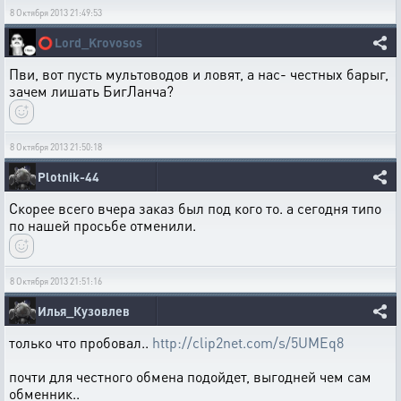
8 Октября 2013 21:49:53
⭕
Lord_Krovosos
Пви, вот пусть мультоводов и ловят, а нас- честных барыг,
зачем лишать БигЛанча?
8 Октября 2013 21:50:18
Plotnik-44
Скорее всего вчера заказ был под кого то. а сегодня типо
по нашей просьбе отменили.
8 Октября 2013 21:51:16
Илья_Кузовлев
только что пробовал..
http://clip2net.com/s/5UMEq8
почти для честного обмена подойдет, выгодней чем сам
обменник..