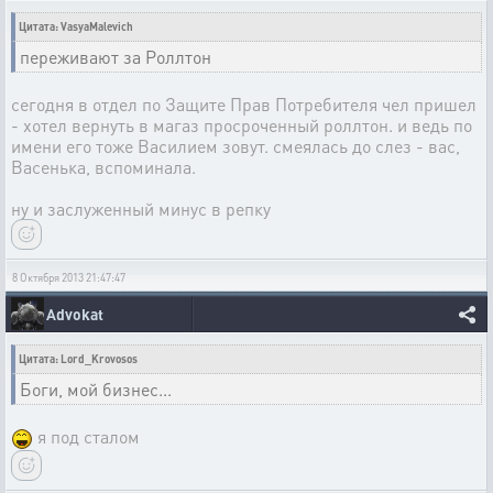
Цитата: VasyaMalevich
переживают за Роллтон
сегодня в отдел по Защите Прав Потребителя чел пришел
- хотел вернуть в магаз просроченный роллтон. и ведь по
имени его тоже Василием зовут. смеялась до слез - вас,
Васенька, вспоминала.
ну и заслуженный минус в репку
8 Октября 2013 21:47:47
Advokat
Цитата: Lord_Krovosos
Боги, мой бизнес...
я под сталом