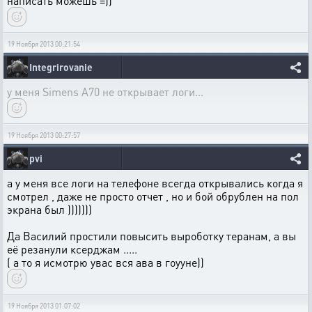
написать можешь =))
19 Ноября 2013 00:21:54
Integrirovanie
у меня Simens A70 не открывает логи...
19 Ноября 2013 00:27:57
pvi
а у меня все логи на телефоне всегда открывались когда я
смотрел , даже не просто отчет , но и бой обрублен на пол
экрана был )))))))
Да Василий простили повысить выроботку теранам, а вы
её резанули ксерджам .....
( а то я исмотрю увас вся ава в гоууне))
19 Ноября 2013 01:07:02