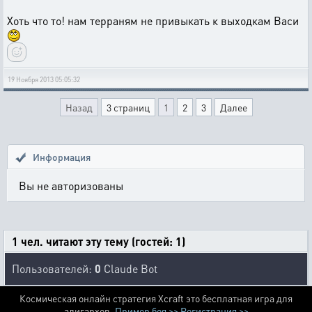
Хоть что то! нам терраням не привыкать к выходкам Васи
19 Ноября 2013 05:05:32
Назад
3 страниц
1
2
3
Далее
Информация
Вы не авторизованы
1 чел. читают эту тему (гостей: 1)
Пользователей:
0
Claude Bot
Космическая онлайн стратегия Xcraft это бесплатная игра для
алигархов.
Пример боя >>
Регистрация >>