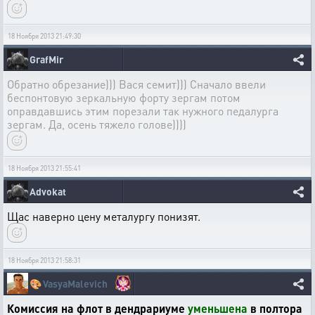
18 Ноября 2013 21:49:30
GrafMir
Обратно обрезание))) Вася семит))) Сначало ввели
беспонтовую зеркальную форту зергам потом
оправдавшись этим порезали так нужного педалурга
зергам. Да, осень тяжело голове))))
18 Ноября 2013 21:55:41
Advokat
Щас наверно цену металургу понизят.
18 Ноября 2013 21:58:31
🎨
VasyaMalevich
Комиссия на флот в дендрариуме
уменьшена
в полтора