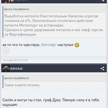
Цитата: VasyaMalevich
Выработка металла Очистительным Каналом ксрегов
снижена на 6%. Окончательно отключено действие
мутанта Металлург на астероидах.
Сделано в целях удорожания металла и как нерф зергов
за Фортификацию.
ая то что-то чувствую,
баттхёрт
наступил
18 Ноября 2013 21:49:00
Advokat
Цитата: VasyaMalevich
Сами знаете почему.
Силён и могуч ты стал, граф Дуку. Тёмную силу я в тебе
ощущаю.