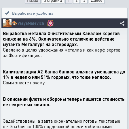
Назад
3 страниц
1
2
3
Далее
Выработка и удобства
🎨
VasyaMalevich
Выработка металла Очистительным Каналом ксрегов
снижена на 6%. Окончательно отключено действие
мутанта Металлург на астероидах.
Сделано в целях удорожания металла и как нерф зергов
за Фортификацию.
Капитализация
А2-банка
банков альянса уменьшена до
1% в неделю или 51% годовых, что тоже неплохо.
Сами знаете почему.
В описании флота и обороны теперь пишется стоимость
не секретных юнитов.
Задействованы, а завта окончательно готовы текстовые
отчёты боя со 100% поддержкой всеми мобильными