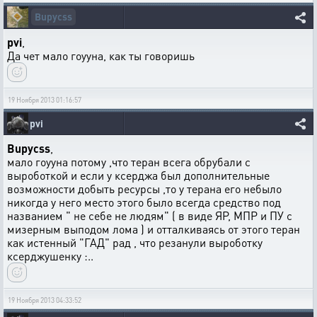
Bupycss
pvi
,
Да чет мало гоууна, как ты говоришь
19 Ноября 2013 01:16:57
pvi
Bupycss
,
мало гоууна потому ,что теран всега обрубали с
выроботкой и если у ксерджа был дополнительные
возможности добыть ресурсы ,то у терана его небыло
никогда у него место этого было всегда средство под
названием " не себе не людям" ( в виде ЯР, МПР и ПУ с
мизерным выподом лома ) и отталкиваясь от этого теран
как истенный "ГАД" рад , что резанули выроботку
ксерджушенку :..
19 Ноября 2013 04:33:52