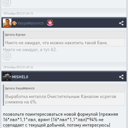
18 Ноября 2013 21:49:13
🎨
VasyaMalevich
Цитата: Бурчун
Никто не ожидал, что можно накопить такой банк.
Никто не ожидал, а тут А2.
18 Ноября 2013 21:49:16
MISHEL0
Цитата: VasyaMalevich
Выработка металла Очистительным Каналом ксрегов
снижена на 6%.
позвольте поинтересоваться новой формулой (прежняя
16*лвл*1,1^лвл, врянт (16*лвл*1,1^лвл)*94% не
совпадает с текущей добычей, потому интересуюсь)