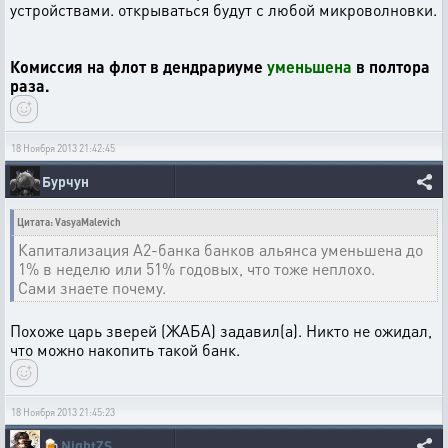
устройствами. открываться будут с любой микроволновки.
Комиссия на флот в дендрариуме
уменьшена
в полтора
раза.
18 Ноября 2013 21:42:45
Бурчун
Цитата: VasyaMalevich
Капитализация А2-банка банков альянса уменьшена до
1% в неделю или 51% годовых, что тоже неплохо.
Сами знаете почему.
Похоже царь зверей (ЖАБА) задавил(а). Никто не ожидал,
что можно накопить такой банк.
18 Ноября 2013 21:45:23
🍺
NightZS