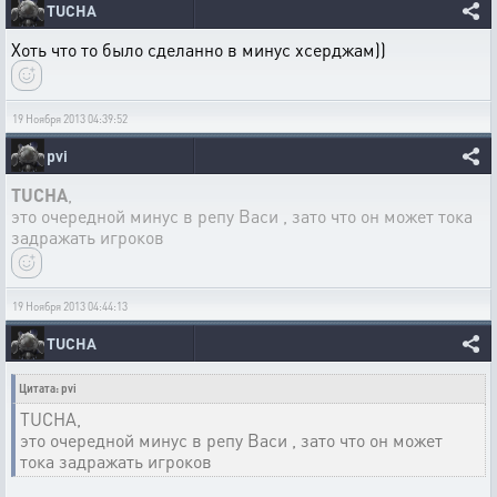
TUCHA
Хоть что то было сделанно в минус хсерджам))
19 Ноября 2013 04:39:52
pvi
TUCHA
,
это очередной минус в репу Васи , зато что он может тока
задражать игроков
19 Ноября 2013 04:44:13
TUCHA
Цитата: pvi
TUCHA,
это очередной минус в репу Васи , зато что он может
тока задражать игроков