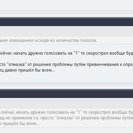
днее взвешанное исходя из количества голосов.
йчас начать дружно голосовать на "1" то скорострел вообще буде
сто "отмазка" от решения проблемы путём привинчивания к опро
пц давно пришёл бы всем...
ейчас начать дружно голосовать на "1" то скорострел вообще буд
ход не приемлем т.к. просто "отмазка" от решения проблемы пут
о пришёл бы всем...