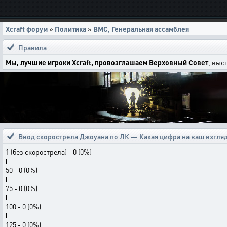
Xcraft форум
»
Политика
»
ВМС, Генеральная ассамблея
Правила
Мы, лучшие игроки Xcraft, провозглашаем Верховный Совет
, выс
Ввод скорострела Джоуана по ЛК — Какая цифра на ваш взгля
1 (без скорострела) - 0 (0%)
50 - 0 (0%)
75 - 0 (0%)
100 - 0 (0%)
125 - 0 (0%)