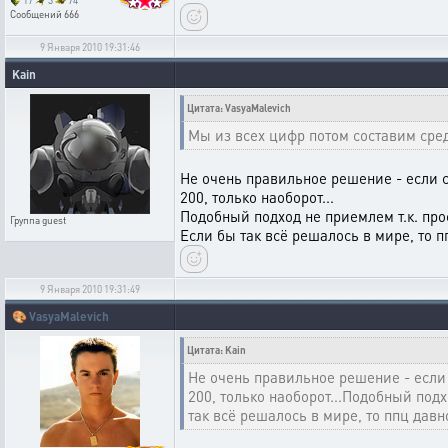
17
3
74
Сообщений
666
9 Января 2010 19:31:46
Kain
Цитата: VasyaMalevich
Мы из всех цифр потом составим сре
Не очень правильное решение - если се
200, только наоборот...
Подобный подход не приемлем т.к. про
Группа
guest
Если бы так всё решалось в мире, то п
9 Января 2010 19:31:49
🎨
VasyaMalevich
Цитата: Kain
Не очень правильное решение - если с
200, только наоборот...Подобный под
так всё решалось в мире, то ппц давн