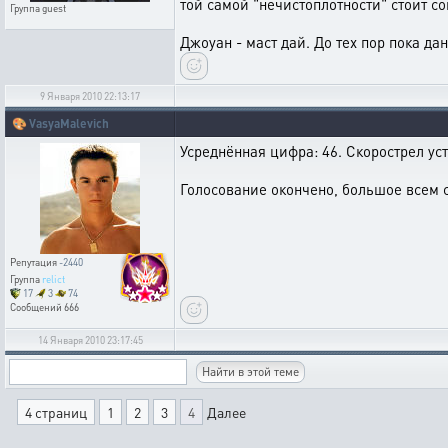
той самой "нечистоплотности" стоит с
Группа
guest
Джоуан - маст дай. До тех пор пока да
9 Января 2010 22:13:17
🎨
VasyaMalevich
Усреднённая цифра: 46. Скорострел ус
Голосование окончено, большое всем 
Репутация
-2440
Группа
relict
17
3
74
Сообщений
666
14 Января 2010 23:17:45
4 страниц
1
2
3
4
Далее