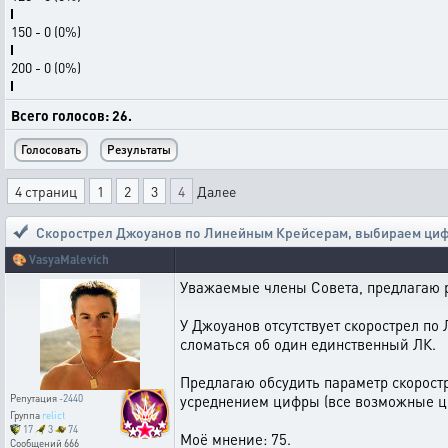
150 - 0 (0%)
200 - 0 (0%)
Всего голосов: 26.
4 страниц
1
2
3
4
Далее
Скорострел Джоуанов по Линейным Крейсерам
,
выбираем ци
🎨
VasyaMalevich
Уважаемые члены Совета, предлагаю ра
У Джоуанов отсутствует скорострел по
сломаться об один единственный ЛК.
Предлагаю обсудить параметр скоростр
усреднением цифры (все возможные ц
Репутация
-2440
Группа
relict
17
3
74
Моё мнение: 75.
Сообщений
666