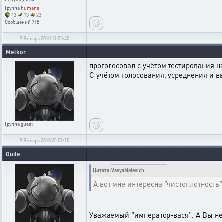
Группа
humans
43
13
23
Сообщений
718
9 Января 2010 19:55:40
Melkor
проголосовал с учётом тестирования на
С учётом голосования, усреднения и в
Группа
guest
9 Января 2010 20:01:15
Ouile
Цитата: VasyaMalevich
А вот мне интересна "чистоплотность
Уважаемый "император-вася". А Вы не 