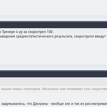
 Тренере 4 ур за скорострел 100.
ыведения среднестатистического результата, скорострелл введут
" наших новых сенаторов. Насколько они понимают суть скоростр
задумывались, что Джоуаны - вообще зло и так их рассматривает