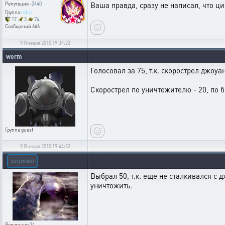
Ваша правда, сразу не написал, что ци
Репутация
-2440
Группа
relict
17
3
74
Сообщений
666
9 Января 2010 19:34:23
worm
Голосовал за 75, т.к. скорострел джоу
Скорострел по уничтожителю - 20, по 
Группа
guest
9 Января 2010 19:44:53
uzumaki
Выбрал 50, т.к. еще не сталкивался с 
уничтожить.
Репутация
34