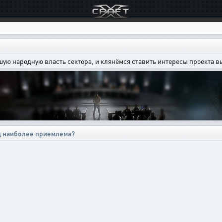
шую народную власть сектора, и клянёмся ставить интересы проекта 
д наиболее приемлема?