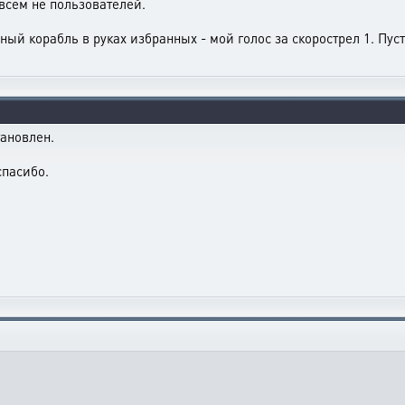
овсем не пользователей.
нный корабль в руках избранных - мой голос за скорострел 1. Пуст
тановлен.
спасибо.