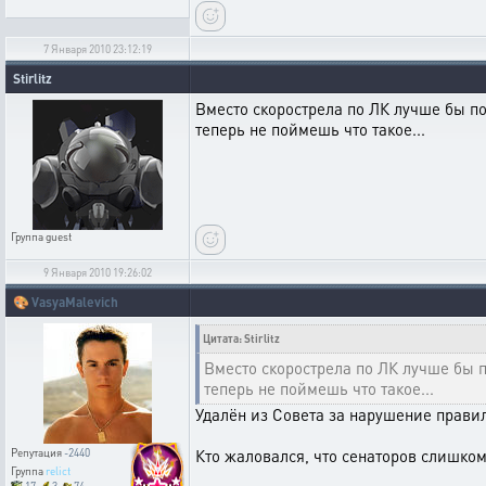
7 Января 2010 23:12:19
Stirlitz
Вместо скорострела по ЛК лучше бы по
теперь не поймешь что такое...
Группа
guest
9 Января 2010 19:26:02
🎨
VasyaMalevich
Цитата: Stirlitz
Вместо скорострела по ЛК лучше бы п
теперь не поймешь что такое...
Удалён из Совета за нарушение правил
Кто жаловался, что сенаторов слишком
Репутация
-2440
Группа
relict