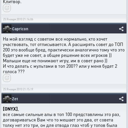
Клитвор.
25 Января 2010 21:14:06
Capricon
На мой взгляд с советом все нормально, кто хочет
участвовать, тот отписывается. А расширять совет до ТОП
200 это вообще бред, практически аналогично тому что это
будет уже не совет, а общее решение всех игроков ))
Малыши еще не понимают игру, им в совет рано ))
И что делать с мультами в топ 200?? или у меня будет 2
голоса ???
25 Января 2010 21:15:19
Zet
[ONYX]
,
все самые сильные алы в топ 100 представлины это раз,
договариваться Вам что то мешает это два, от совета
толку нет это три, он для отвода глаз чтоб у топов была