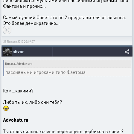
либо являются мультами или пассивными игроками типо
Фантома и прочих...
Самый лучший Совет это по 2 представителя от альянса.
Это более демократично...
25 Января 2010 20:49:27
nitvor
Цитата: Advokatura
пассивными игроками типо Фантома
Кхм...какими?
Либо ты их, либо они тебя?
Advokatura
,
Ты столь сильно хочешь перетащить цербиков в совет?