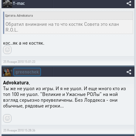
T-mac
Цитата: Advokatura
Обратил внимание на то что костяк Совета это клан
R.O.L.
кос..як а не костяк.
25 Января 2010 15:01:23
greenochek
Advokatura
,
Ты же не ушол из игры. И я не ушол. И еще много кто из
топ 100 не ушол. "Великие и Ужасные РОЛы" на мой
взгляд серьезно преувеличены. Без Лордекса - они
обычные, рядовые игроки...
25 Января 2010 15:28:36