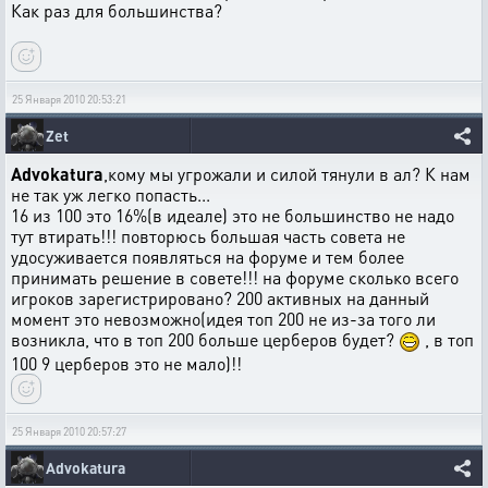
Как раз для большинства?
25 Января 2010 20:53:21
Zet
Advokatura
,кому мы угрожали и силой тянули в ал? К нам
не так уж легко попасть...
16 из 100 это 16%(в идеале) это не большинство не надо
тут втирать!!! повторюсь большая часть совета не
удосуживается появляться на форуме и тем более
принимать решение в совете!!! на форуме сколько всего
игроков зарегистрировано? 200 активных на данный
момент это невозможно(идея топ 200 не из-за того ли
возникла, что в топ 200 больше церберов будет?
, в топ
100 9 церберов это не мало)!!
25 Января 2010 20:57:27
Advokatura