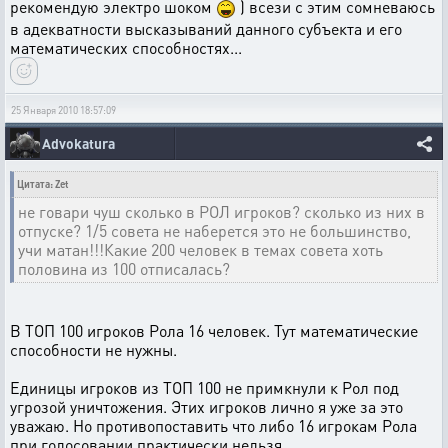
рекомендую электро шоком
) всези с этим сомневаюсь
в адекватности высказываний данного субъекта и его
математических способностях...
25 Января 2010 18:57:09
Advokatura
Цитата: Zet
не говари чуш сколько в РОЛ игроков? сколько из них в
отпуске? 1/5 совета не наберется это не большинство,
учи матан!!!Какие 200 человек в темах совета хоть
половина из 100 отписалась?
В ТОП 100 игроков Рола 16 человек. Тут математические
способности не нужны.
Единицы игроков из ТОП 100 не примкнули к Рол под
угрозой уничтожения. Этих игроков лично я уже за это
уважаю. Но противопоставить что либо 16 игрокам Рола
при голосовании практически нельзя.