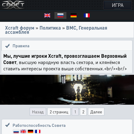
ИГРА
Xcraft форум
»
Политика
»
ВМС, Генеральная
ассамблея
Правила
Мы, лучшие игроки Xcraft, провозглашаем Верховный
Совет
, высшую народную власть сектора, и клянёмся
ставить интересы проекта выше собственных.<br/><br/>
Назад
2 страниц
1
2
Далее
Работоспособность Совета