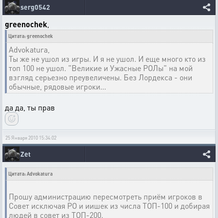
serg0542
greenochek
,
Цитата: greenochek
Advokatura,
Ты же не ушол из игры. И я не ушол. И еще много кто из
топ 100 не ушол. "Великие и Ужасные РОЛы" на мой
взгляд серьезно преувеличены. Без Лордекса - они
обычные, рядовые игроки...
да да, ты прав
25 Января 2010 15:34:02
Zet
Цитата: Advokatura
Прошу администрацию пересмотреть приём игроков в
Совет исключая РО и иишек из числа ТОП-100 и добирая
людей в совет из ТОП-200.