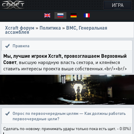
ИГРА
Xcraft форум
»
Политика
»
ВМС, Генеральная
ассамблея
Правила
Мы, лучшие игроки Xcraft, провозглашаем Верховный
Совет
, высшую народную власть сектора, и клянёмся
ставить интересы проекта выше собственных.<br/><br/>
Опрос по первоочередным целям — Как должны работать
первоочередные цели?
Сделать по-новому: принимать удары только пока есть щит. - 0 (0%)