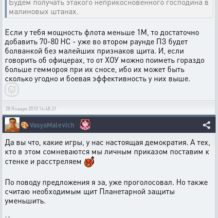
Будем получать этакого неприкосновенного господина в
малиновых штанах.
Если у тебя мощность флота меньше 1М, то достаточно
добавить 70-80 НС - уже во втором раунде ПЗ будет
болванкой без малейших признаков щита. И, если
говорить об офицерах, то от ХОУ можно поиметь гораздо
больше геммороя при их сносе, ибо их может быть
сколько угодно и боевая эффективность у них выше.
28 Января 2010 14:48:31
🎨
VasyaMalevich
Да вы что, какие игры, у нас настоящая демократия. А тех,
кто в этом сомневаются мы личным приказом поставим к
стенке и расстреляем
По поводу предложения я за, уже проголосовал. Но также
считаю необходимым щит Планетарной защиты
уменьшить.