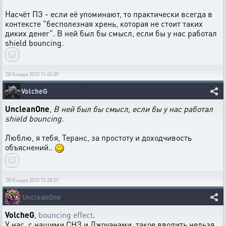
Насчёт ПЗ - если её упоминают, то практически всегда в
контексте "бесполезная хрень, которая не стоит таких
диких денег". В ней был бы смысл, если бы у нас работал
shield bouncing.
28 Января 2010 11:40:09
VolcheG
UncleanOne
,
В ней был бы смысл, если бы у нас работал
shield bouncing.
Люблю, я тебя, Теранс, за простоту и доходчивость
объяснений..
28 Января 2010 12:28:07
UncleanOne
VolcheG
,
bouncing effect
.
У нас, с нашими СНЗ и Джоуанами, такое вводить нельзя,