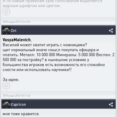
И по новым правилам срок голосования выделяется
жирным шрифтом или цветом.
28 Января 2010 15:47:04
Zet
VasyaMalevich
,
Василий может хватит играть с ножницами?
щит нормальный иначе смысл покупать офицера и
платить: Металл: 10 000 000 Минералы: 5 000 000 Веспен: 2
500 000 за постройку? в нынешних условиях у
большинства игроков есть возможность его спокойно
снести или использовать научники!!
За идею.
28 Января 2010 18:11:45
Capricon
мне тоже нравится.