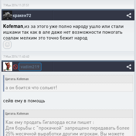
7 Мая 2014 11:37:51
кракен72
Kofeman
,из за этого уже полно народу ушло или стали
ишками так как в але даже нет возможности помогать
соалам мелким это точно бежит народ
7 Мая 2014 11:40:40
vadim219
🚫
Цитата: Kofeman
а он боится что сольют!
сейв ему в помощь
Цитата: Kofeman
Как ему продать Гигалорда если пишет :
Для борьбы с "прокачкой" запрещено передавать более
25% месячной выработки другим игрокам. Вы можете