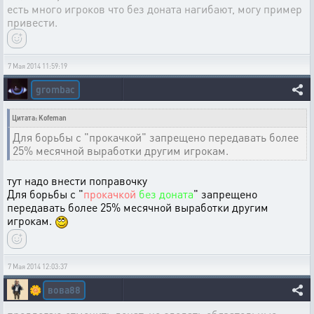
есть много игроков что без доната нагибают, могу пример
привести.
7 Мая 2014 11:59:19
grombac
Цитата: Kofeman
Для борьбы с "прокачкой" запрещено передавать более
25% месячной выработки другим игрокам.
тут надо внести поправочку
Для борьбы с "
прокачкой
без доната
" запрещено
передавать более 25% месячной выработки другим
игрокам.
7 Мая 2014 12:03:37
вова88
🌼