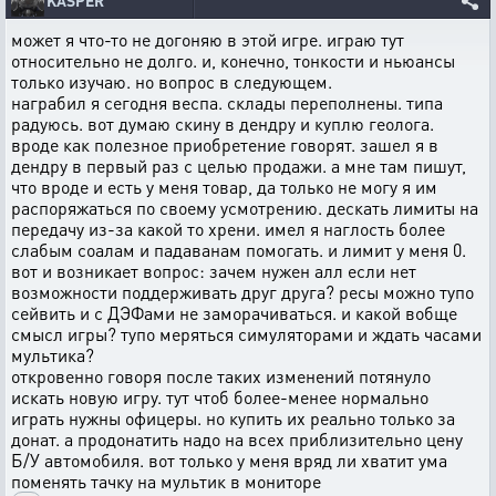
KASPER
может я что-то не догоняю в этой игре. играю тут
относительно не долго. и, конечно, тонкости и ньюансы
только изучаю. но вопрос в следующем.
награбил я сегодня веспа. склады переполнены. типа
радуюсь. вот думаю скину в дендру и куплю геолога.
вроде как полезное приобретение говорят. зашел я в
дендру в первый раз с целью продажи. а мне там пишут,
что вроде и есть у меня товар, да только не могу я им
распоряжаться по своему усмотрению. дескать лимиты на
передачу из-за какой то хрени. имел я наглость более
слабым соалам и падаванам помогать. и лимит у меня 0.
вот и возникает вопрос: зачем нужен алл если нет
возможности поддерживать друг друга? ресы можно тупо
сейвить и с ДЭФами не заморачиваться. и какой вобще
смысл игры? тупо меряться симуляторами и ждать часами
мультика?
откровенно говоря после таких изменений потянуло
искать новую игру. тут чтоб более-менее нормально
играть нужны офицеры. но купить их реально только за
донат. а продонатить надо на всех приблизительно цену
Б/У автомобиля. вот только у меня вряд ли хватит ума
поменять тачку на мультик в мониторе