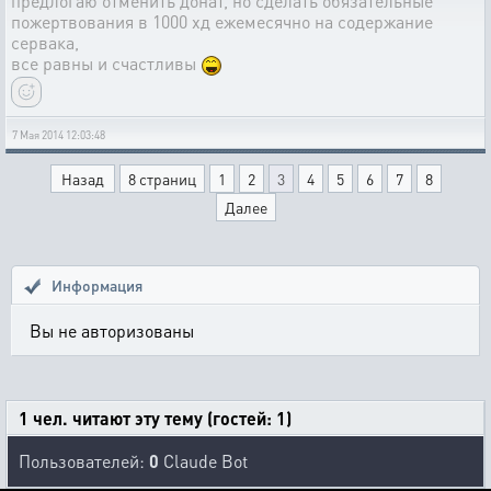
предлогаю отменить донат, но сделать обязательные
пожертвования в 1000 хд ежемесячно на содержание
сервака,
все равны и счастливы
7 Мая 2014 12:03:48
Назад
8 страниц
1
2
3
4
5
6
7
8
Далее
Информация
Вы не авторизованы
1 чел. читают эту тему (гостей: 1)
Пользователей:
0
Claude Bot