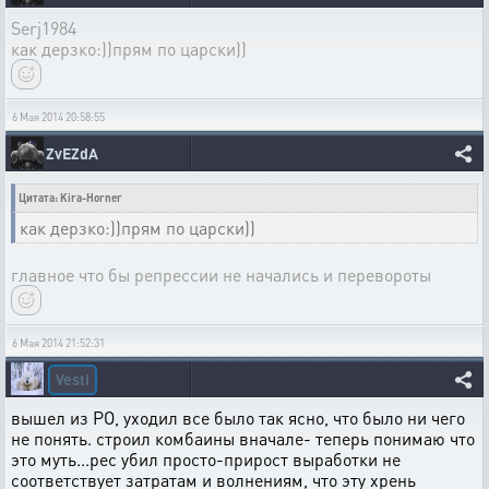
Serj1984
как дерзко:))прям по царски))
6 Мая 2014 20:58:55
ZvEZdA
Цитата: Kira-Horner
как дерзко:))прям по царски))
главное что бы репрессии не начались и перевороты
6 Мая 2014 21:52:31
Vesti
вышел из РО, уходил все было так ясно, что было ни чего
не понять. строил комбаины вначале- теперь понимаю что
это муть...рес убил просто-прирост выработки не
соответствует затратам и волнениям, что эту хрень