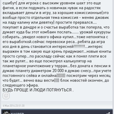
сшибут( для игрока с высоким уровнем шахт это еще
фигня, а если подумать о новичках.чувак на радостях
вкладывает деньги в игру, за хорошие комиссионные(это
вообще просто отдельная тема комиссия - меняю джовик
на ладу калину или девятку) простите прервался....
покупает в дендре и о счастье выработка так поперла, что
думает куда бы этот комбаин послать....... урожай кукурузы
собирать...увидел нового офика-купил...тоже непонятка с
его выработкой.сейчас перевозки реса...ребята да игра
изо дня в день становится интересней!!!!!!!!!...интерес
выражен в том какую еще хрень придумают...новые юниты
просто супер...по раскладу сейчас как я понял плети все
так же рулят... во еще посмотрел калькулятор на
планетарное уничтожение у терран...без доната к пенсии я
думаю планету диаметром 20 000 я думаю снесу...при учете
постоянного сейва и онлайна))))))) посмотрим через месяц
что будет... вечно ваш вести)))) блок новостей окончен, до
следующего эфира.
БУДЬ ПРОЩЕ И ЛЮДИ ПОТЯНУТЬСЯ .
6 Мая 2014 23:51:30