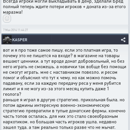
Всегда игроки могли выкладывать в денр, зделали Бред
полный теперь ждите потери игроков + доната из-за етого
маразма!
7 Мая 2014 11:44:27
KASPER
вот и я про тоже самое пишу. если это платная игра, то
почему это не пишется на входе? в магазине на товары
вешают ценники. а тут вроде донат добровольный, но без
него играть не сможешь. а новички так вобще без помощи
не смогут играть. мне с наставником повезло. и ресом
помог и объяснил что тут к чему. но как можно помочь
падавану, если за каждую передачу реса у меня рубится
лимит и я не могу из-за этого месяц купить даже 1
геолога?
раньше я играл в другую стратегию. прикольная была. но
потом админы интересную военно-экономическую
стратегию превратили в тупые донатские фермы. конечно
часть топов осталась. для них это стало своеобразным
наркотиком. но большая часть игроков ушла. недавно
зашел туда. а там реально только разве что не мычат.