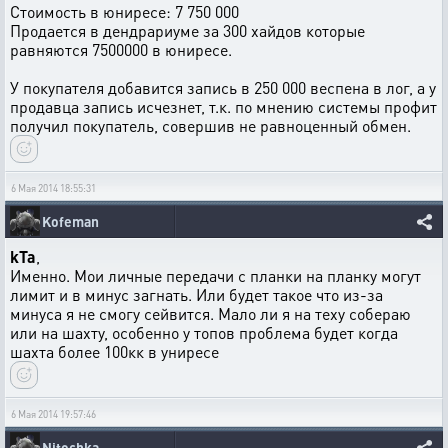
Стоимость в юниресе: 7 750 000
Продается в дендрариуме за 300 хайдов которые
равняются 7500000 в юниресе.
У покупателя добавится запись в 250 000 веспена в лог, а у
продавца запись исчезнет, т.к. по мнению системы профит
получил покупатель, совершив не равноценный обмен.
6 Мая 2014 18:55:31
Kofeman
kTa
,
Именно. Мои личные передачи с планки на планку могут
лимит и в минус загнать. Или будет такое что из-за
минуса я не смогу сейвится. Мало ли я на теху собераю
или на шахту, особенно у топов проблема будет когда
шахта более 100кк в униресе
6 Мая 2014 19:57:46
Nitochka