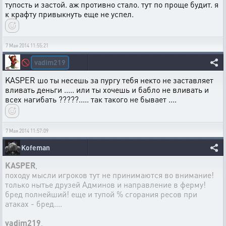
тупость и застой. аж противно стало. тут по проще будит. я
к крафту привыкнуть еще не успел.
7 Мая 2014 11:55:21
vadim219
🚫
KASPER шо ты несешь за пургу тебя некто не заставляет
вливать деньги ..... или ты хочешь и бабло не вливать и
всех нагибать ?????..... так такого не бывает ....
7 Мая 2014 11:57:09
Kofeman
KASPER
,
походу мысли игроков тут не принимаются во внимание!
только нытье друзей Админов и направление в ферму!
бред полнейший! еще и тупой % сгорания ресов при
атаках - бред....
vadim219
,