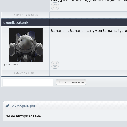
9 Мая 2014 14:56:25
oxotnik-zakonik
баланс ... баланс .... нужен баланс ! дай
Группа
guest
9 Мая 2014 15:00:51
Информация
Вы не авторизованы