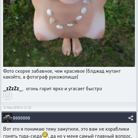
Фото скорее забавное, чем красивое (блджад мутант
какойто, а фотограф рукожопище)
_zZzZz_
, огонь горит ярко и угасает быстро
31 Мая 2018 21:21:33
0000000
Вот это я понимаю тему замутили, это вам не кораблики
гонять туда-сюда
, да но у меня самый главный вопрос,