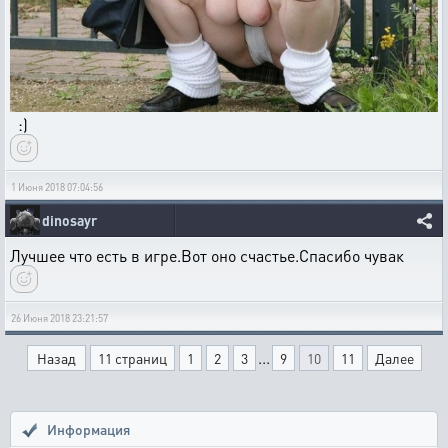
:)
1 Июня 2018 07:04:56
dinosayr
Лучшее что есть в игре.Вот оно счастье.Спасибо чувак
26 Июня 2018 23:21:57
...
Назад
11 страниц
1
2
3
9
10
11
Далее
Информация