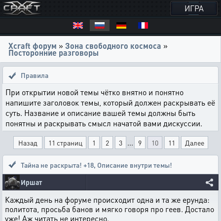
ИГРА
Xcraft форум
»
Зона свободного космоса
»
Посторонние разговоры
Правила
При открытии новой темы чётко внятно и понятно
напишите заголовок темы, который должен раскрывать её
суть. Название и описание вашей темы должны быть
понятны и раскрывать смысл начатой вами дискуссии.
...
Назад
11 страниц
1
2
3
9
10
11
Далее
Тайна не раскрыта! +18
,
Описание внутри темы!
Иршат
Каждый день на форуме происходит одна и та же ерунда:
политота, просьба банов и мягко говоря про геев. Достало
уже! Аж читать не интересно.