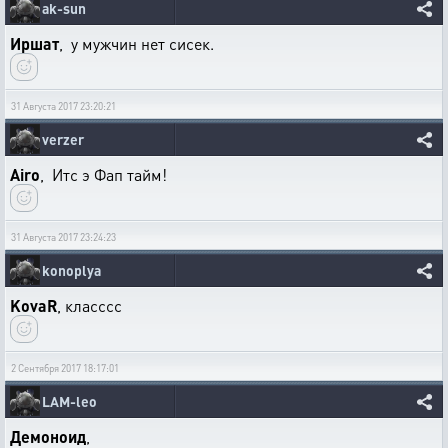
ak-sun
Иршат
, у мужчин нет сисек.
31 Августа 2017 23:20:21
verzer
Airo
, Итс э Фап тайм!
31 Августа 2017 23:24:23
konoplya
KovaR
, класссс
2 Сентября 2017 18:17:01
LAM-leo
Демоноид
,