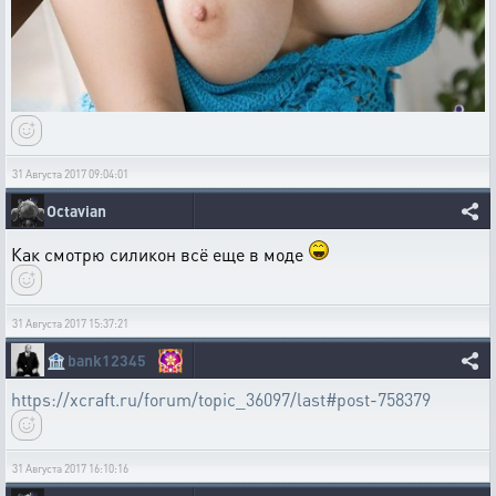
31 Августа 2017 09:04:01
Octavian
Как смотрю силикон всё еще в моде
31 Августа 2017 15:37:21
🏦
bank12345
https://xcraft.ru/forum/topic_36097/last#post-758379
31 Августа 2017 16:10:16