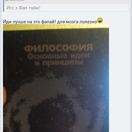
Итс э Фап тайм!
Иди лучше на это фапай! для мозга полезно