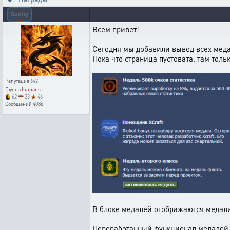
Sunny
Всем привет!
Сегодня мы добавили вывод всех мед
Пока что страница пустовата, там толь
Репутация
642
Группа
humans
62
23
46
Сообщений
4086
В блоке медалей отображаются медали
Переработанный функционал медалей б