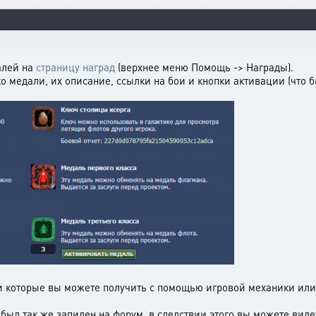
алей на
страницу наград
(верхнее меню Помощь -> Награды).
ко медали, их описание, ссылки на бои и кнопки активации (что 
 которые вы можете получить с помощью игровой механики или
ыл так же запилен на форум, в следствии этого вы можете виде