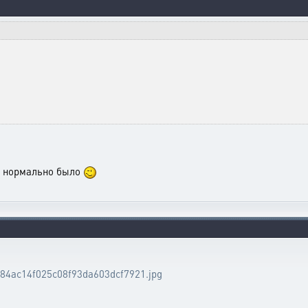
го нормально было
484ac14f025c08f93da603dcf7921.jpg