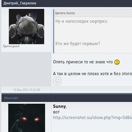
Дмитрий_Гаврилюк
Цитата: Sunny
Ну и напоследок сюрприз:
Кто же будет первым?
Группа
guest
Опять принеси то не знаю что
А так в целом не плохо хотя и без это
15 Мая 2014 15:52:28
Мунлайт
Sunny
,
вот
http://screenshot.su/show.php?img=5d8