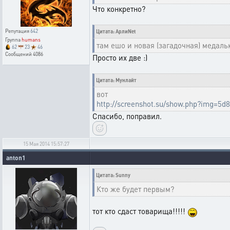
Что конкретно?
Репутация
642
Цитата: АрлиNet
Группа
humans
там ешо и новая (загадочная) медаль
62
23
46
Сообщений
4086
Просто их две :)
Цитата: Мунлайт
вот
http://screenshot.su/show.php?img=5d
Спасибо, поправил.
15 Мая 2014 15:57:27
anton1
Цитата: Sunny
Кто же будет первым?
тот кто сдаст товарища!!!!!