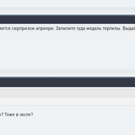
яется сюрпризом априори. Запилите туда медаль терпилы. Выдаё
к? Тоже в экспе?