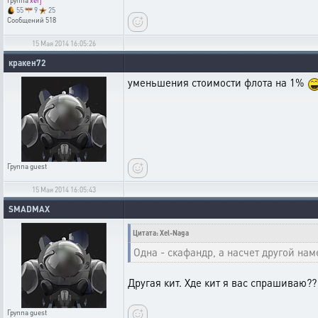
Группа
xerj
55
9
25
Сообщений
518
15 Мая 2014 16:05:26
кракен72
уменьшения стоимости флота на 1%
Группа
guest
15 Мая 2014 16:05:43
SMADMAX
Цитата: Xel-Naga
Одна - скафандр, а насчет другой нам
Другая кит. Хде кит я вас спрашиваю??
Группа
guest