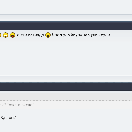
и это награда
блин улыбнуло так улыбнуло
ек? Тоже в экспе?
 Хде он?