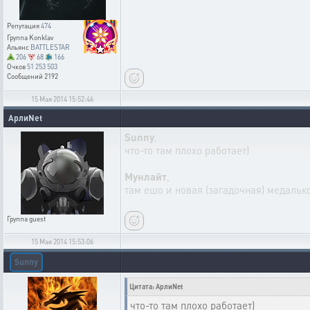
Репутация
474
Группа
Konklav
Альянс
BATTLESTAR
206
68
166
Очков
51 253 503
Сообщений
2192
15 Мая 2014 15:52:46
АрлиNet
Sunny
,
что-то там плохо работает)
Мунлайт
,
там ешо и новая (загадочная) медальк
Группа
guest
15 Мая 2014 15:53:06
Sunny
Цитата: АрлиNet
что-то там плохо работает)