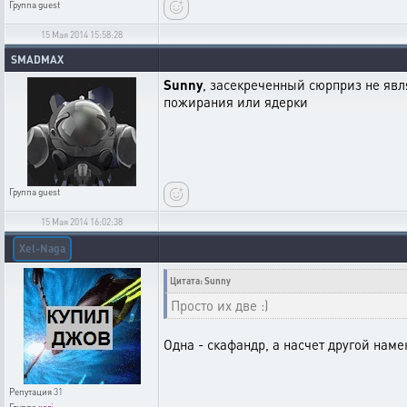
Группа
guest
15 Мая 2014 15:58:28
SMADMAX
Sunny
, засекреченный сюрприз не явл
пожирания или ядерки
Группа
guest
15 Мая 2014 16:02:38
Xel-Naga
Цитата: Sunny
Просто их две :)
Одна - скафандр, а насчет другой наме
Репутация
31