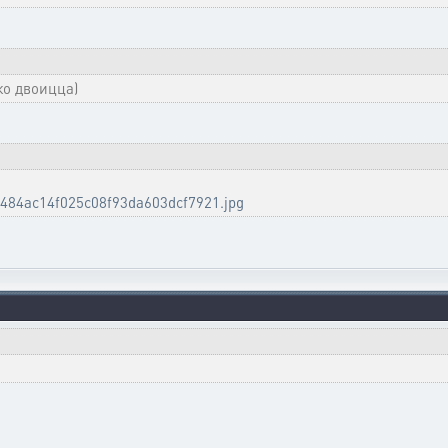
ко двоицца)
8484ac14f025c08f93da603dcf7921.jpg