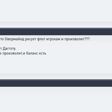
что Овермайнд рисует флот игрокам и произволит???
 Дагготу.
е произволит,и баланс есть