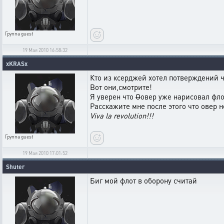
Группа
guest
19 Мая 2010 16:58:32
xKRASx
Кто из ксерджей хотел потверждений 
Вот они,смотрите!
Я уверен что
О
овер уже нарисовал флот
Расскажите мне после этого что овер н
Viva la revolution!!!
Группа
guest
19 Мая 2010 17:01:52
Shuter
Биг мой флот в оборону считай