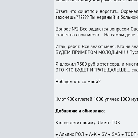
Ответ: что хочет то и воротит... Охрен
захочешь?????? Ты нервный и больной 
Вопрос №2 Все задаются вопросом Овер 
станет на свои места... На самом деле
Итак, ребят. Все знают меня. Кто не 
БУДЕМ ПРИМЕРОМ МОЛОДЫМ!!!! Пусть по
Я вложил 7500 руб в этот серв, и мн
ЭТО КТО БУДЕТ ИГРАТЬ ДАЛЬШЕ... снача
Вобщем кто со мной?
Флот 900к плетей 1000 упячек 1000 му
Добавляю и обновляю:
Кто не летит пойму. Летят: ТОК
+ Альянс РОЛ + A-K + SV + SAS + TODT 