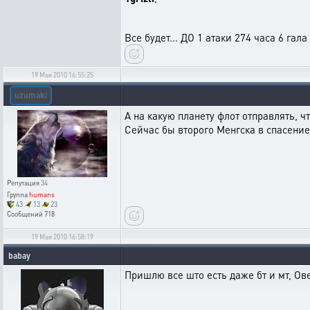
Все будет... ДО 1 атаки 274 часа 6 гала
19 Мая 2010 16:55:25
uzumaki
А на какую планету флот отправлять, ч
Сейчас бы второго Менгска в спасение,
Репутация
34
Группа
humans
43
13
23
Сообщений
718
19 Мая 2010 16:58:19
babay
Пришлю все што есть даже бт и мт, Ове