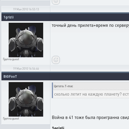
19 Мая 2010 16:53:13
1grizli
точный день прилета+время по сервер
Группа
guest
19 Мая 2010 16:54:46
BiGFooT
Цитата: T-mac
сколько летит на каждую планету? ест
Война в 41 тоже была проигранна свиду
Группа
guest
1grizli
,