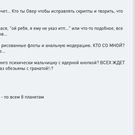
очет... Кто ты Овер чтобы исправлять скрипты и творить, что
, "ой ребя, я ему не указ итп..." или что-то подобное, все
в...
 я на рисованные флоты и анальную модерацию. КТО СО МНОЙ?
...
шеннго психически мальчишку с ядерной кнопкой? ВСЕХ ЖДЕТ
з обезьяны с гранатой!:?
 - по всем 8 планетам