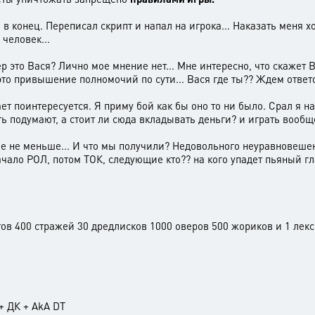
ел в конец. Переписал скрипт и напал на игрока... Наказать меня х
человек...
это Вася? Лично мое мнение нет... Мне интересно, что скажет Вася
 это привышение полномочий по сути... Вася где ты?? Ждем ответо
знает поинтересуется. Я приму бой как бы оно то ни было. Срал
думают, а стоит ли сюда вкладывать деньги? и играть вообще
огие не меньше... И что мы получили? Недовольного неуравнове
ло РОЛ, потом ТОК, следующие кто?? на кого упадет пьяный гла
тов 400 стражей 30 дредлисков 1000 оверов 500 жориков и 1 лекс
+ ДК + AkA DT