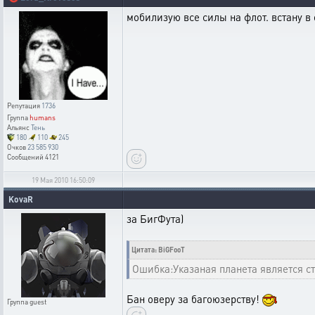
мобилизую все силы на флот. встану в 
Репутация
1736
Группа
humans
Альянс
Тень
180
110
245
Очков
23 585 930
Сообщений
4121
19 Мая 2010 16:50:09
KovaR
за БигФута)
Цитата: BiGFooT
Ошибка:Указаная планета является с
Бан оверу за багоюзерству!
Группа
guest