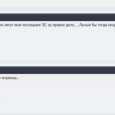
но лягут мои последние ЗС за правое дело.....Лучше бы тогда коо
о играешь..
.