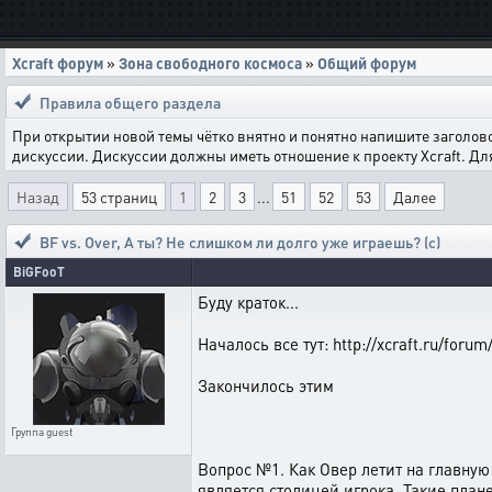
Xcraft форум
»
Зона свободного космоса
»
Общий форум
Правила общего раздела
При открытии новой темы чётко внятно и понятно напишите заголов
дискуссии. Дискуссии должны иметь отношение к проекту Xcraft. Д
Назад
53 страниц
1
2
3
...
51
52
53
Далее
BF vs. Over
,
А ты? Не слишком ли долго уже играешь? (с)
BiGFooT
Буду краток...
Началось все тут: http://xcraft.ru/forum
Закончилось этим
Группа
guest
Вопрос №1. Как Овер летит на главную 
является столицей игрока. Такие пла