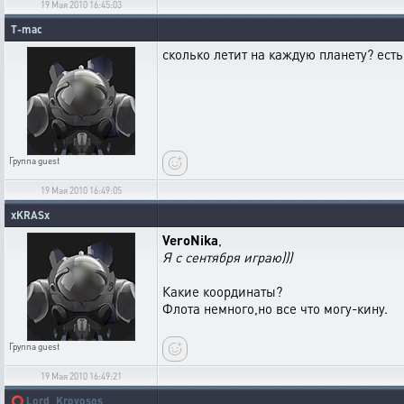
19 Мая 2010 16:45:03
T-mac
сколько летит на каждую планету? есть
Группа
guest
19 Мая 2010 16:49:05
xKRASx
VeroNika
,
Я с сентября играю)))
Какие координаты?
Флота немного,но все что могу-кину.
Группа
guest
19 Мая 2010 16:49:21
⭕
Lord_Krovosos