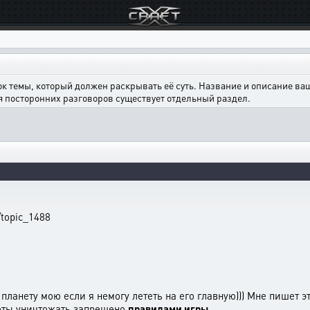
ок темы, который должен раскрывать её суть. Название и описание в
ля посторонних разговоров существует отдельный раздел.
/topic_1488
планету мою если я немогу лететь на его главную))) Мне пишет э
неты уничтожать запрещено
правилами игры.