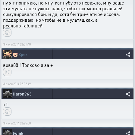
ну я т понимаю, но мну, каг нубу это неважно, мну ваще
эти мульты не нужны. нада, чтобы как можно реальней
симулировался бой. и да, хотя бы три-четыре исхода.
поддерживаю, но чтобы не в мультяшках, а
реально таблицей
3 Июля 2014 02:01:40
🐷
Хряк
вова88 ! Толково я за +
3 Июля 2014 02:02:49
Haron963
+1
3 Июля 2014 02:25:00
twink