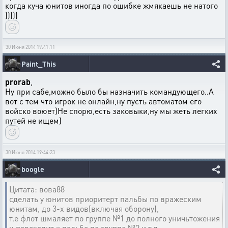
когда куча юнитов иногда по ошибке жмякаешь не натого
)))))
30 Июня 2014 19:41:11
Paint_This
prorab
,
Ну при сабе,можно было бы назначить командующего..А
вот с тем что игрок не онлайн,ну пусть автоматом его
войско воюет)Не спорю,есть заковыки,ну мы жеть легких
путей не ищем)
30 Июня 2014 19:44:23
boogle
Цитата: вова88
сделать у юнитов приоритерт пальбы по вражеским
юнитам, до 3-х видов(включая оборону),
т.е флот шмаляет по группе №1 до полного уничьтожения
и переходит к пальбе по группе №2 и т.д