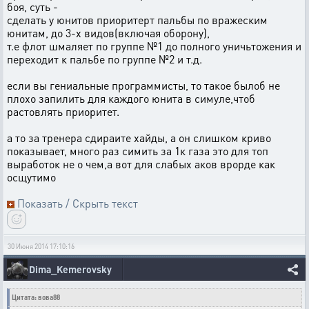
боя, суть -
сделать у юнитов приоритерт пальбы по вражеским
юнитам, до 3-х видов(включая оборону),
т.е флот шмаляет по группе №1 до полного уничьтожения и
переходит к пальбе по группе №2 и т.д.
если вы гениальные программисты, то такое былоб не
плохо запилить для каждого юнита в симуле,чтоб
растовлять приоритет.
а то за тренера сдираите хайды, а он слишком криво
показывает, много раз симить за 1к газа это для топ
выработок не о чем,а вот для слабых аков врорде как
осщутимо
Показать / Скрыть текст
30 Июня 2014 17:10:16
Dima_Kemerovsky
Цитата: вова88