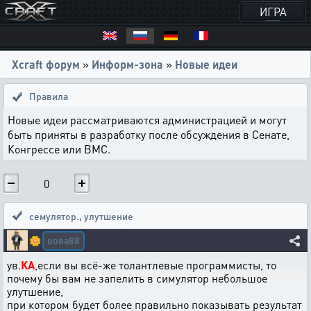
ИГРА
Xcraft форум
»
Информ-зона
»
Новые идеи
Правила
Новые идеи рассматриваются администрацией и могут
быть приняты в разработку после обсуждения в Сенате,
Конгрессе или ВМС.
0
семулятор.
,
улутшение
вова88
🌼
ув.
КА
,если вы всё-же толантлевые программисты, то
почему бы вам не запелить в симулятор небольшое
улутшение,
при котором будет более правильно показывать результат