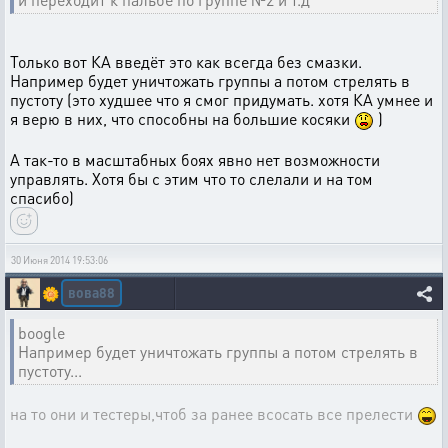
Только вот КА введёт это как всегда без смазки.
Например будет уничтожать группы а потом стрелять в
пустоту (это худшее что я смог придумать. хотя КА умнее и
я верю в них, что способны на большие косяки
)
А так-то в масштабных боях явно нет возможности
управлять. Хотя бы с этим что то слелали и на том
спасибо)
30 Июня 2014 19:53:06
вова88
🌼
boogle
Например будет уничтожать группы а потом стрелять в
пустоту...
на то они и тестеры,чтоб за ранее всосать все прелести