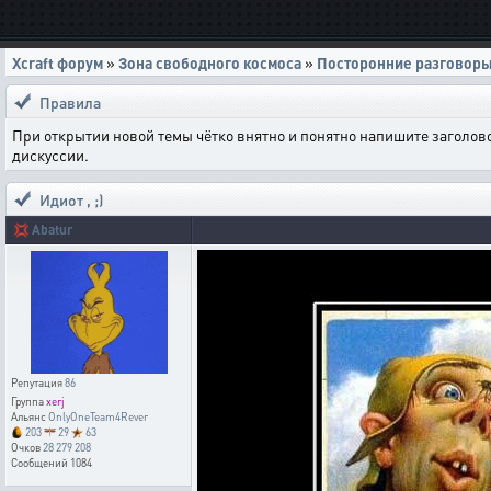
Xcraft форум
»
Зона свободного космоса
»
Посторонние разговор
Правила
При открытии новой темы чётко внятно и понятно напишите заголов
дискуссии.
Идиот
,
;)
💢
Abatur
Репутация
86
Группа
xerj
Альянс
OnlyOneTeam4Rever
203
29
63
Очков
28 279 208
Сообщений
1084