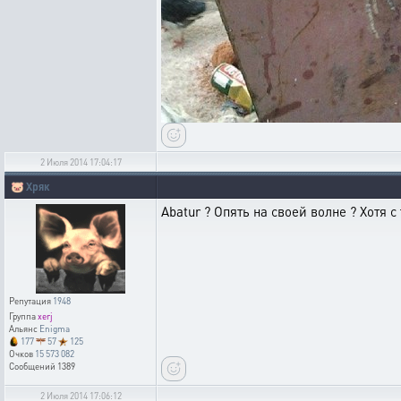
2 Июля 2014 17:04:17
🐷
Хряк
Abatur ? Опять на своей волне ? Хотя с
Репутация
1948
Группа
xerj
Альянс
Enigma
177
57
125
Очков
15 573 082
Сообщений
1389
2 Июля 2014 17:06:12