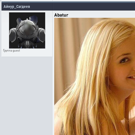
Айнур_Сагдеев
Abatur
Группа
guest