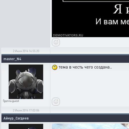
2 Июля 2014 14:55:20
master_N4
тема в честь чего создана..
Группа
guest
2 Июля 2014 17:02:06
Айнур_Сагдеев