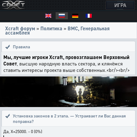
ИГРА
Xcraft форум
»
Политика
»
ВМС, Генеральная
ассамблея
Правила
Мы, лучшие игроки Xcraft, провозглашаем Верховный
Совет
, высшую народную власть сектора, и клянёмся
ставить интересы проекта выше собственных.<br/><br/>
Установка законов в 2 этапа. — Устраивает ли Вас данная
поправка?
Да, Х=25000. - 0 (0%)