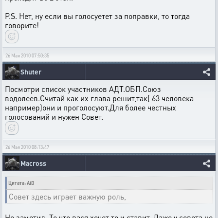
P.S. Нет, ну если вы голосуетет за поправки, то тогда
говорите!
26 Мая 2010 07:50:35
Shuter
Посмотри список участников АДТ.ОБП.Союз
водолеев.Считай как их глава решит,так( 63 человека
например)они и проголосуют.Для более честных
голосований и нужен Совет.
26 Мая 2010 08:13:47
Macross
Цитата: AiD
Совет здесь играет важную роль,
Не заметил. То что вася хочет то и ставит. Даже у совета не