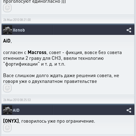
проголосуют единогласно )))
26 Мая 2010 08:21:00
Xenob
AiD
,
согласен с
Macross
, совет - фикция, вовсе без совета
отменили 2 граву для СНЗ, ввели технологию
"фортификации" и т. д. и т.п.
Васе слишком долго ждать даже решения совета, не
говоря уже о двухпалатном правительстве
26 Мая 2010 08:25:53
AiD
[ONYX]
, говорилось уже про ограничение.